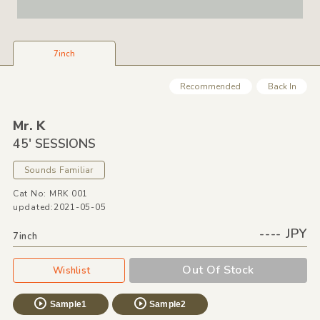
7inch
Recommended
Back In
Mr. K
45' SESSIONS
Sounds Familiar
Cat No: MRK 001
updated:2021-05-05
---- JPY
7inch
Out Of Stock
Wishlist
Sample1
Sample2