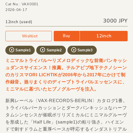
Cat No.: VAX0001
2026-04-17
3000 JPY
12inch (used)
12inch
Buy
Wishlist
Sample1
Sample2
Sample3
ミニマルトライバル〜リズメロディックな前衛パンキッシ
ュダンスサイエンス！推薦。テルアビブ地下テクノシーン
のカリスマORI LICHTIKが2006年から2017年にかけて制
作録音。捻りまくりのディープトライバルエッセンスに、
ミニマルに基づいたヒプノグルーヴを注入。
新興レーベル〈VAX-RECORDS-BERLIN〉カタログ1番。
トライバルパーカッションとダークパンキッシュなハーフ
タムシンセシスが催眠ポリリズミカルにミニマルグルーヴ
を形成した「Half Life」(sample1)の粘り強さ。ハイエン
ドで刺すドラムと重厚ベースが呼応するインダストリアル