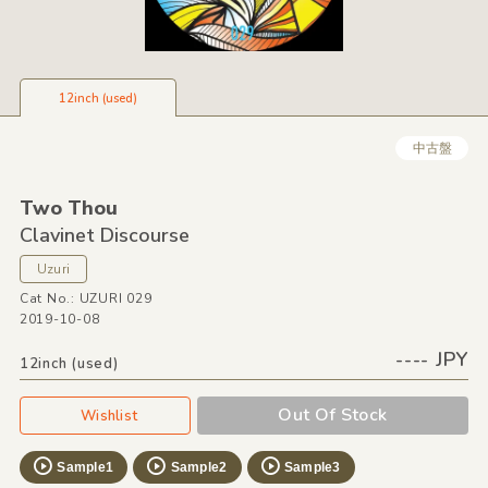
12inch (used)
中古盤
Two Thou
Clavinet Discourse
Uzuri
Cat No.: UZURI 029
2019-10-08
---- JPY
12inch (used)
Out Of Stock
Wishlist
Sample1
Sample2
Sample3