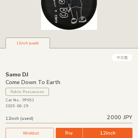
12inch (used)
中古盤
Samo DJ
Come Down To Earth
Public Possession
Cat No.: PP051
2025-06-29
2000 JPY
12inch (used)
12inch
Buy
Wishlist