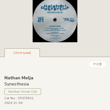
12inch (used)
中古盤
Nathan Melja
Synesthesia
Kalahari Oyster Cult
Cat No.: OYSTER21
2024-11-04