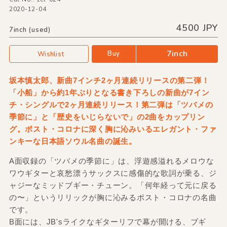
2020-12-04
4500 JPY
7inch (used)
7inch
Buy
Wishlist
坂本慎太郎、新曲7インチ2ヶ月連続リリースの第二弾！
「小船」から約1年ぶりとなる書き下ろしの新曲が7イン
チ・シングルで2ヶ月連続リリース！第二弾は「ツバメの
季節に」と「歴史をいじらないで」の2曲をカップリン
グ。ポスト・コロナに深く胸に沁みいるエレガント・ファ
ンキーな日本語ソウル名曲の誕生。
A面収録の「ツバメの季節に」は、浮遊感溢れるメロウな
ワウギターと哀愁漂うサックスに感傷的な歌詞が乗る、ジ
ャジーなミッドブギー・チューン。「何年経って元に戻る
の〜」というリリックが胸に沁みるポスト・コロナの名曲
です。
B面には、JB'sライクなギターリフで幕が開ける、ブギ