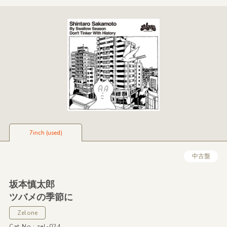
7inch (used)
中古盤
坂本慎太郎
ツバメの季節に
Zelone
Cat No.: zel-024