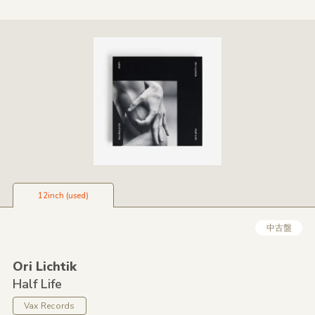
12inch (used)
中古盤
Ori Lichtik
Half Life
Vax Records