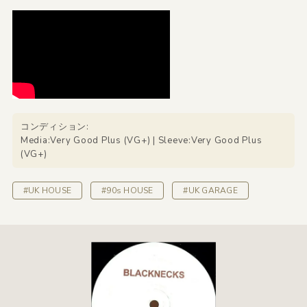
コンディション:
Media:Very Good Plus (VG+) | Sleeve:Very Good Plus
(VG+)
#UK HOUSE
#90s HOUSE
#UK GARAGE