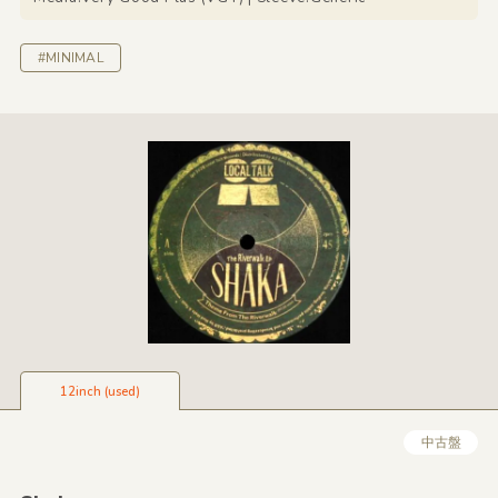
#MINIMAL
12inch (used)
中古盤