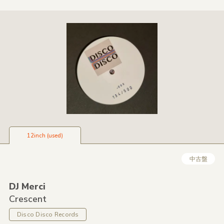
12inch (used)
中古盤
DJ Merci
Crescent
Disco Disco Records