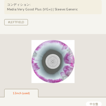
コンディション:
Media:Very Good Plus (VG+) | Sleeve:Generic
#LEFTFIELD
12inch (used)
中古盤