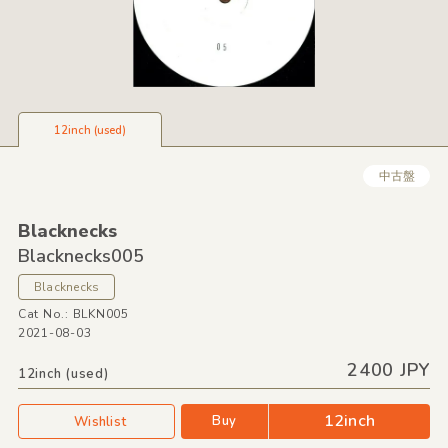
12inch (used)
中古盤
Blacknecks
Blacknecks005
Blacknecks
Cat No.: BLKN005
2021-08-03
2400 JPY
12inch (used)
12inch
Buy
Wishlist