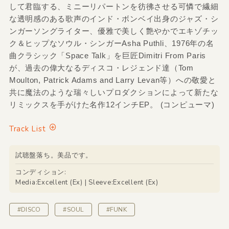
して君臨する、ミニーリパートンを彷彿させる可憐で繊細
な透明感のある歌声のインド・ボンベイ出身のジャズ・シ
ンガーソングライター、優雅で美しく艶やかでエキゾチッ
ク＆ヒップなソウル・シンガーAsha Puthli、1976年の名
曲クラシック「Space Talk」を巨匠Dimitri From Paris
が、過去の偉大なるディスコ・レジェンド達（Tom
Moulton, Patrick Adams and Larry Levan等）への敬愛と
共に魔法のような瑞々しいプロダクションによって新たな
リミックスを手がけた名作12インチEP。 (コンピューマ)
Track List
試聴盤落ち。美品です。
コンディション:
Media:Excellent (Ex) | Sleeve:Excellent (Ex)
#DISCO
#SOUL
#FUNK