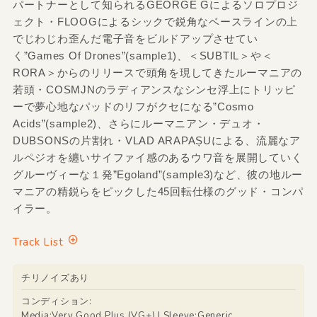
パートナーとして知られるGEORGE Gによるソロプロジ
ェクト・FLOOGによるシックで鋭角なベースラインの上
でじわじわ歪んだ電子音をビルドアップさせてい
く”Games Of Drones”(sample1)、＜SUBTIL＞や＜
RORA＞からのリリースで頭角を現してきたルーマニアの
若頭・COSMJNのラディアンスなシンセ浮上にトリッピ
ーで夢心地なパッドのリフがクセになる”Cosmo
Acids”(sample2)、さらにルーマニアン・デュオ・
DUBSONSの片割れ・VLAD ARAPAȘUによる、流麗なア
ルペジオを纏いサイファイ感のあるウワ音を展開していく
グルーヴィーな１発”Egoland”(sample3)など、彼の地ルー
マニアの精鋭らをピックした45回転仕様のグッド・コンパ
イラー。
Track List
チリノイズあり
コンディション:
Media:Very Good Plus (VG+) | Sleeve:Generic