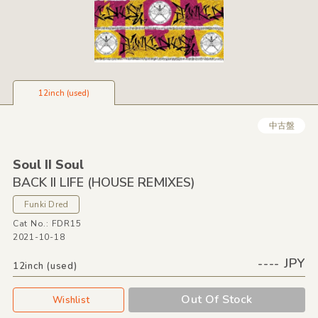
12inch (used)
中古盤
Soul II Soul
BACK II LIFE
(HOUSE REMIXES)
Funki Dred
Cat No.: FDR15
2021-10-18
---- JPY
12inch (used)
Out Of Stock
Wishlist