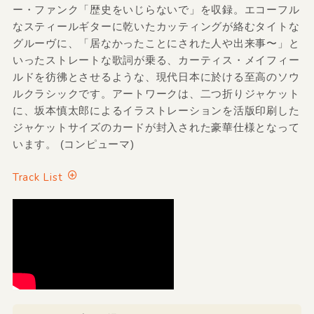
ー・ファンク「歴史をいじらないで」を収録。エコーフル
なスティールギターに乾いたカッティングが絡むタイトな
グルーヴに、「居なかったことにされた人や出来事〜」と
いったストレートな歌詞が乗る、カーティス・メイフィー
ルドを彷彿とさせるような、現代日本に於ける至高のソウ
ルクラシックです。アートワークは、二つ折りジャケット
に、坂本慎太郎によるイラストレーションを活版印刷した
ジャケットサイズのカードが封入された豪華仕様となって
います。 (コンピューマ)
Track List