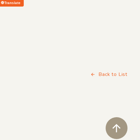
Translate
Back to List
ペ