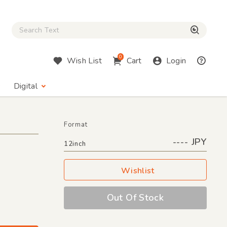
Close Search box
検索
0
Wish List
Cart
Login
Digital
Format
---- JPY
12inch
Wishlist
Out Of Stock