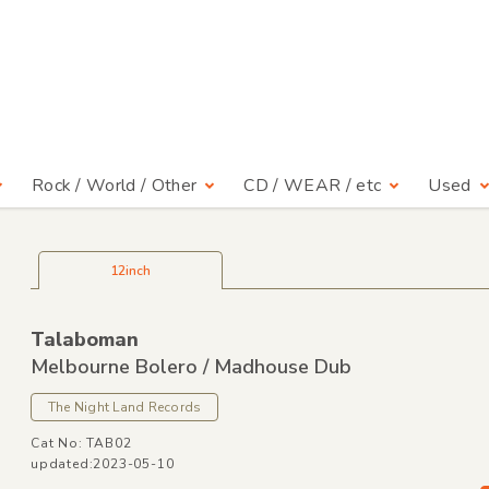
Rock / World / Other
CD / WEAR / etc
Used
12inch
Talaboman
Melbourne Bolero /
Madhouse Dub
The Night Land Records
Cat No: TAB02
updated:2023-05-10