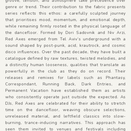
groove, tension, and atmosphere take precedence over
genre or trend. Their contribution to the fabric presents
series reflects this ethos: a carefully sculpted journey
that prioritises mood, momentum, and emotional depth,
while remaining firmly rooted in the physical language of
the dancefloor. Formed by Dori Sadovnik and Niv Arzi,
Red Axes emerged from Tel Aviv’s underground with a
sound shaped by post-punk, acid, krautrock, and cosmic
disco influences. Over the past decade, they have built a
catalogue defined by raw textures, twisted melodies, and
a distinctly human looseness, qualities that translate as
powerfully in the club as they do on record. Their
releases and remixes for labels such as Phantasy,
Correspondant, Running Back, Dark Entries, and
Permanent Vacation have established them as artists
who consistently operate just outside the expected. As
DJs, Red Axes are celebrated for their ability to stretch
time on the dancefloor, weaving obscure selections,
unreleased material, and leftfield classics into slow-
burning, trance-inducing narratives. This approach has
seen them invited to venues and festivals including