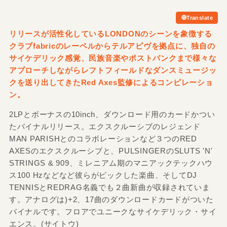
Translate
リリースが活性化しているLONDONのシーンを象徴する
クラブfabricのレーベルからテルアビヴを拠点に、独自の
サイケデリック感覚、民族音楽やポストパンクまで様々な
アプローチしながらレフトフィールドなダンスミュージッ
クを送り出してきたRed Axes監修によるコンピレーショ
ン。
2LPとボーナスの10inch、ダウンロード用のカードかつい
たバイナルリリース。エクスクルーシブのレジェンド
MAN PARISHとのコラボレーションなど３つのRED
AXESのエクスクルーシブと、PULSINGERのSLUTS 'N'
STRINGS & 909、ミレニアム期のマニアックテックハウ
ス100 Hzなどなど彼らがピックした楽曲、そしてDJ
TENNISとREDRAG名義でも２曲新曲が収録されていま
す。アナログは)+2、17曲のダウンロードカードがついた
バイナルです。フロアでユニークなサイケデリック・サイ
エンス。(サイトウ)