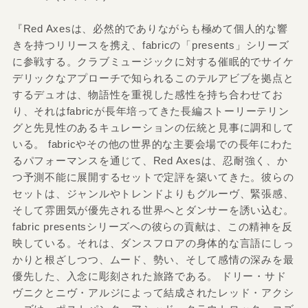
『Red Axesは、必然的でありながらも極めて個人的な響
きを持つリリースを携え、fabricの「presents」シリーズ
に参戦する。クラブミュージックに対する催眠的でサイケ
デリックなアプローチで知られるこのテルアビブを拠点と
するデュオは、物語性を重視した感性を持ち合わせてお
り、それはfabricが長年培ってきた長編ストーリーテリン
グと先見性のあるキュレーションの伝統と見事に調和して
いる。 fabricやその他の世界的な主要会場での長年にわた
るパフォーマンスを通じて、Red Axesは、忍耐強く、か
つ予測不能に展開するセットで定評を築いてきた。彼らの
セットは、ジャンルやトレンドよりもグルーヴ、緊張感、
そして雰囲気が優先される世界へとダンサーを誘い込む。
fabric presentsシリーズへの彼らの貢献は、この精神を反
映している。それは、ダンスフロアの身体的な言語にしっ
かりと根ざしつつ、ムード、勢い、そして感情の深みを最
優先した、入念に彫刻された旅路である。 ドリー・サド
ヴニクとニヴ・アルジによって結成されたレッド・アクシ