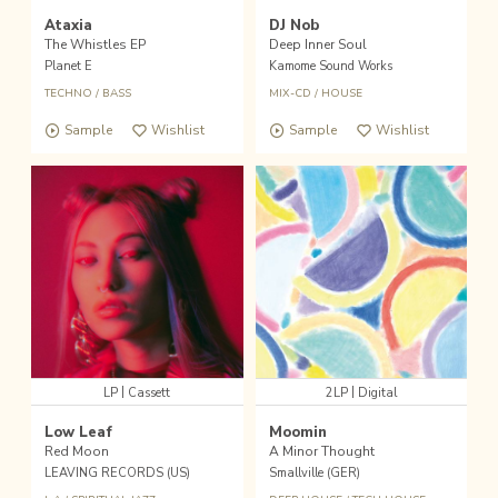
Ataxia
DJ Nob
The Whistles EP
Deep Inner Soul
Planet E
Kamome Sound Works
TECHNO
/
BASS
MIX-CD
/
HOUSE
Sample
Wishlist
Sample
Wishlist
|
|
LP
Cassett
2LP
Digital
Low Leaf
Moomin
Red Moon
A Minor Thought
LEAVING RECORDS (US)
Smallville (GER)