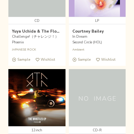
CD
LP
Yuya Uchida & The Flowers（内田裕也とフラワーズ）
Courtney Bailey
Challenge!（チャレンジ！）
In Dream
Phoenix
Second Circle (HOL)
JAPANESE ROCK
Ambient
Sample
Wishlist
Sample
Wishlist
12inch
CD-R