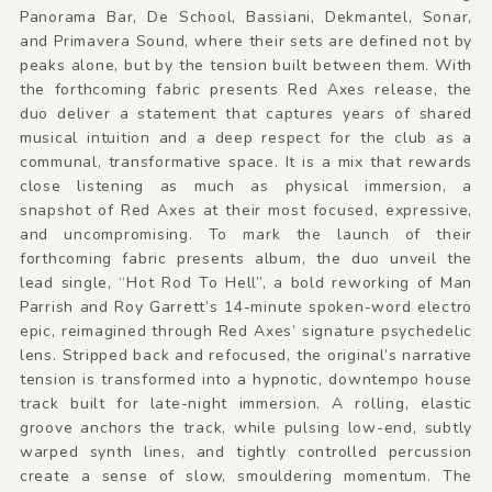
Panorama Bar, De School, Bassiani, Dekmantel, Sonar,
and Primavera Sound, where their sets are defined not by
peaks alone, but by the tension built between them. With
the forthcoming fabric presents Red Axes release, the
duo deliver a statement that captures years of shared
musical intuition and a deep respect for the club as a
communal, transformative space. It is a mix that rewards
close listening as much as physical immersion, a
snapshot of Red Axes at their most focused, expressive,
and uncompromising. To mark the launch of their
forthcoming fabric presents album, the duo unveil the
lead single, “Hot Rod To Hell”, a bold reworking of Man
Parrish and Roy Garrett’s 14-minute spoken-word electro
epic, reimagined through Red Axes’ signature psychedelic
lens. Stripped back and refocused, the original’s narrative
tension is transformed into a hypnotic, downtempo house
track built for late-night immersion. A rolling, elastic
groove anchors the track, while pulsing low-end, subtly
warped synth lines, and tightly controlled percussion
create a sense of slow, smouldering momentum. The