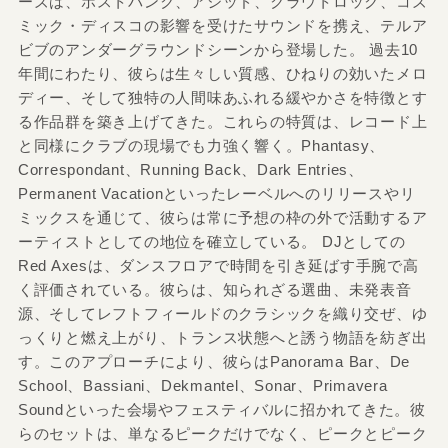
ーズは、ポストパンク、アシッド、クラウトロック、コズ
ミック・ディスコの影響を受けたサウンドを携え、テルア
ビブのアンダーグラウンドシーンから登場した。 過去10
年間にわたり、彼らは生々しい質感、ひねりの効いたメロ
ディー、そして独特の人間味あふれる緩やかさを特徴とす
る作品群を築き上げてきた。これらの特質は、レコード上
と同様にクラブの現場でも力強く響く。Phantasy、
Correspondant、Running Back、Dark Entries、
Permanent Vacationといったレーベルへのリリースやリ
ミックスを通じて、彼らは常に予想の枠の外で活動するア
ーティストとしての地位を確立している。 DJとしての
Red Axesは、ダンスフロアで時間を引き延ばす手腕で高
く評価されている。彼らは、知られざる選曲、未発表音
源、そしてレフトフィールドのクラシックを織り交ぜ、ゆ
っくりと燃え上がり、トランス状態へと誘う物語を紡ぎ出
す。このアプローチにより、彼らはPanorama Bar、De
School、Bassiani、Dekmantel、Sonar、Primavera
Soundといった会場やフェスティバルに招かれてきた。彼
らのセットは、単なるピークだけでなく、ピークとピーク