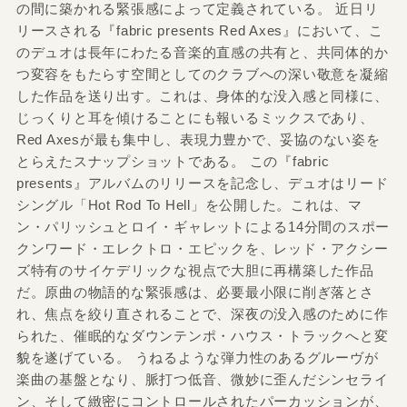
の間に築かれる緊張感によって定義されている。 近日リ
リースされる『fabric presents Red Axes』において、こ
のデュオは長年にわたる音楽的直感の共有と、共同体的か
つ変容をもたらす空間としてのクラブへの深い敬意を凝縮
した作品を送り出す。これは、身体的な没入感と同様に、
じっくりと耳を傾けることにも報いるミックスであり、
Red Axesが最も集中し、表現力豊かで、妥協のない姿を
とらえたスナップショットである。 この『fabric
presents』アルバムのリリースを記念し、デュオはリード
シングル「Hot Rod To Hell」を公開した。これは、マ
ン・パリッシュとロイ・ギャレットによる14分間のスポー
クンワード・エレクトロ・エピックを、レッド・アクシー
ズ特有のサイケデリックな視点で大胆に再構築した作品
だ。原曲の物語的な緊張感は、必要最小限に削ぎ落とさ
れ、焦点を絞り直されることで、深夜の没入感のために作
られた、催眠的なダウンテンポ・ハウス・トラックへと変
貌を遂げている。 うねるような弾力性のあるグルーヴが
楽曲の基盤となり、脈打つ低音、微妙に歪んだシンセライ
ン、そして緻密にコントロールされたパーカッションが、