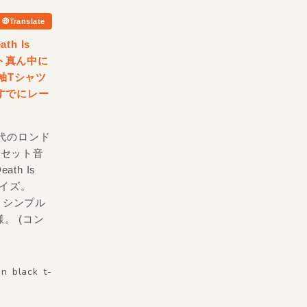
Translate
th Is
ロント真ん中に
袖Tシャツ
すでにレー
代のロンド
カセット音
h Is
サイズ。
。シンプル
。 (コン
n black t-