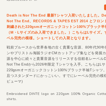
Death is Nor The End 最新Tシャツ入荷いたしました。Dea
Not The End、RECORDS &
TAPES EST 2014 とフ
刺繍された220gsmオーガニックコットン100%ブラック半
（M・Lサイズのみ入荷できました。）こちらはLサイズ。
ベル完売の模様。ショートしての入荷となります。
戦前ブルースから世界各地の古く貴重な音源、80年代90年
ンやブリストル海賊ラジオCMカットアップ集などを発掘
源を中心に続々と貴重音源をリリースする信頼名レーベルDeat
Not The Endから2026年限定 Tシャツを入手。こちらはL
220gsmオーガニックコットン100%ブラック半袖Tシャツ
且つスタンダードにかっこいい。すでにレーベル完売の模様
ピューマ)
Embroidered DINTE logo on 220gsm 100% Organic Cotto
shirts.