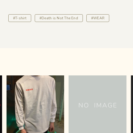
#T-shirt
#Death is Not The End
#WEAR