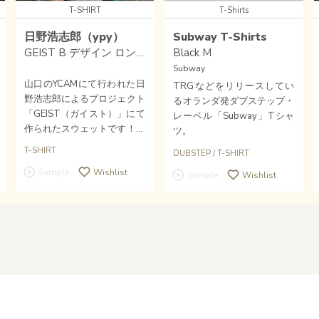
T-SHIRT
T-Shirts
日野浩志郎（ypy）
Subway T-Shirts
GEIST B デザイン ロングTシャツ XL-size
Black M
Subway
山口のYCAMにて行われた日
TRGなどをリリースしてい
野浩志郎によるプロジェクト
るオランダ発ダブステップ・
「GEIST（ガイスト）」にて
レーベル「Subway」Tシャ
作られたスウェットです！表
ツ。
胸、バックプリント有り。
T-SHIRT
DUBSTEP
/
T-SHIRT
Sample
Wishlist
Sample
Wishlist