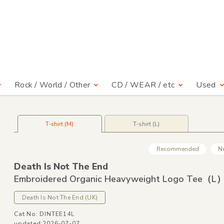
Rock / World / Other
CD / WEAR / etc
Used
T-shirt (M)
T-shirt (L)
Recommended
N
Death Is Not The End
Embroidered Organic Heavyweight Logo Tee（L
Death Is Not The End
(UK)
Cat No: DINTEE14L
updated:2026-07-07