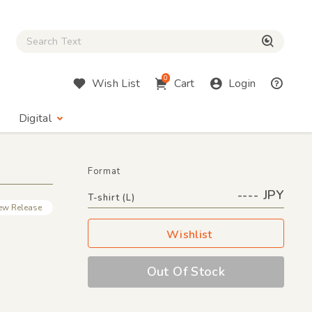
Close Search box
検索
0
Wish List
Cart
Login
Digital
Format
---- JPY
T-shirt (L)
ew Release
Wishlist
）
Out Of Stock