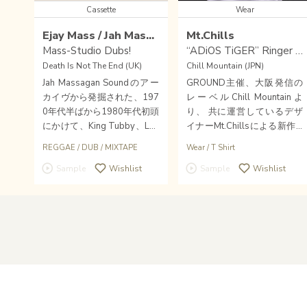
Cassette
Wear
Ejay Mass / Jah Massagan Sound
Mt.Chills
Mass-Studio Dubs!
“ADiOS TiGER” Ringer T-shirts Red×White Size L
Death Is Not The End (UK)
Chill Mountain (JPN)
Jah Massagan Soundのアー
GROUND主催、大阪発信の
カイヴから発掘された、197
レーベルChill Mountainよ
0年代半ばから1980年代初頭
り、 共に運営しているデザ
にかけて、King Tubby、Lee
イナーMt.Chillsによる新作T
Perry、Joe Gibbs等のスタジ
シャツが到着！
REGGAE
/
DUB
/
MIXTAPE
Wear
/
T Shirt
オで制作された貴重なダブプ
Sample
Wishlist
Sample
Wishlist
レートや7インチ（45回転）
の選りすぐりの音源を収録し
た限定カセット作品がDeath
Is Not The Endよりリリース
された！！ノーデジタル・カ
セット・オンリー・リリー
ス。
Home
About Us
Help
Overseas
Contact