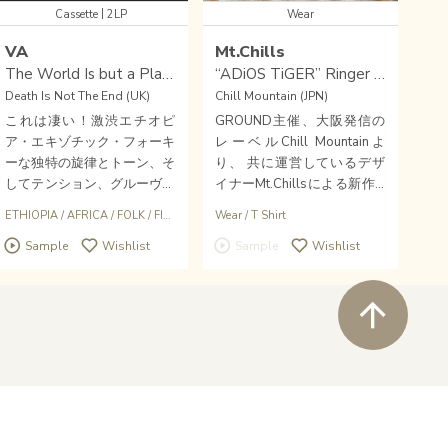
|
Cassette
2LP
Wear
VA
Mt.Chills
The World Is but a Place of Survival: Ethiopian Begena Songs
“ADiOS TiGER” Ringer T-shirts Black&White Size L
Death Is Not The End (UK)
Chill Mountain (JPN)
これは凄い！激渋エチオピ
GROUND主催、大阪発信の
ア・エキゾチック・フォーキ
レーベルChill Mountainよ
ーな独特の旋律とトーン、そ
り、 共に運営しているデザ
してテンション、グルーヴ、
イナーMt.Chillsによる新作T
佇まいによる、エチオピア。
シャツが到着！
ETHIOPIA
/
AFRICA
/
FOLK
/
FIELD RECORDING
Wear
/
T Shirt
アムハラ族で長年にわたり奏
Sample
Wishlist
Sample
Wishlist
でられてきた10本の弦を持
つ大型竪琴ベゲナによる知ら
れざる悠久魅惑の伝承音楽。
ペ
文化遺産。信頼Death Is Not
The Endからの名リリース。
こちらはカセット。
Wishlist
close soun
Buy
newtone records 2021
©