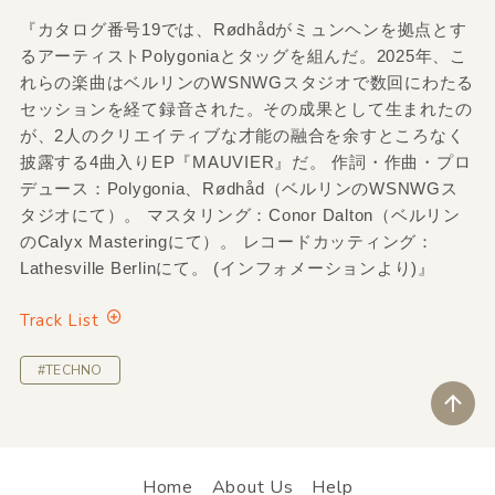
『カタログ番号19では、Rødhådがミュンヘンを拠点とす
るアーティストPolygoniaとタッグを組んだ。2025年、こ
れらの楽曲はベルリンのWSNWGスタジオで数回にわたる
セッションを経て録音された。その成果として生まれたの
が、2人のクリエイティブな才能の融合を余すところなく
披露する4曲入りEP『MAUVIER』だ。 作詞・作曲・プロ
デュース：Polygonia、Rødhåd（ベルリンのWSNWGス
タジオにて）。 マスタリング：Conor Dalton（ベルリン
のCalyx Masteringにて）。 レコードカッティング：
Lathesville Berlinにて。 (インフォメーションより)』
Track List
#TECHNO
ペ
Home
About Us
Help