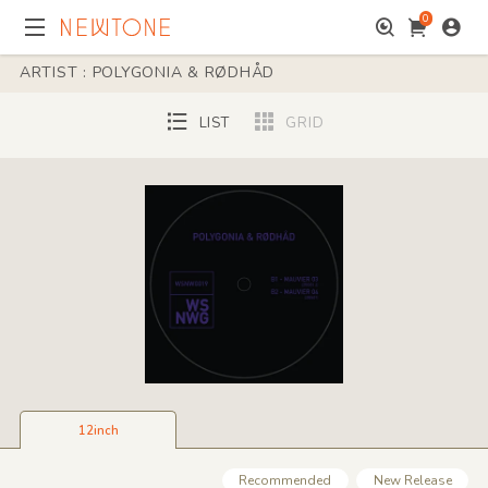
0
ARTIST : POLYGONIA & RØDHÅD
LIST
GRID
12inch
Recommended
New Release