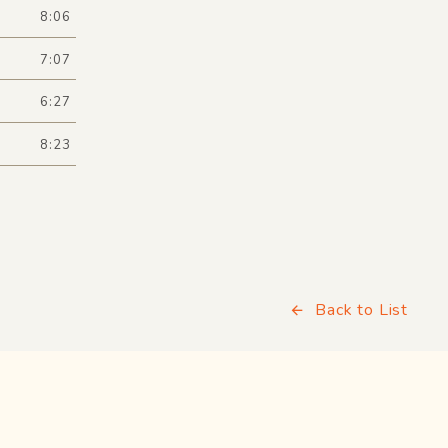
8:06
7:07
6:27
8:23
Back to List