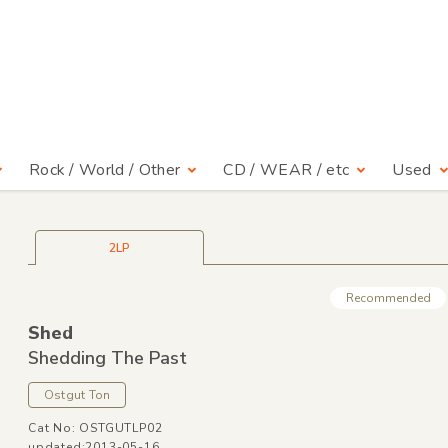
Rock / World / Other
CD / WEAR / etc
Used
2LP
Recommended
Shed
Shedding The Past
Ostgut Ton
Cat No: OSTGUTLP02
updated:2013-05-16