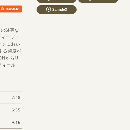
Translate
Sample3
ンの確実な
ディープ・
ーンにおい
場する頻度が
ONからリ
フィール・
7:48
6:55
9:15