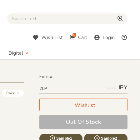
Close Search box
検索
0
Wish List
Cart
Login
Digital
Format
---- JPY
2LP
Back In
Wishlist
Out Of Stock
Sample1
Sample2