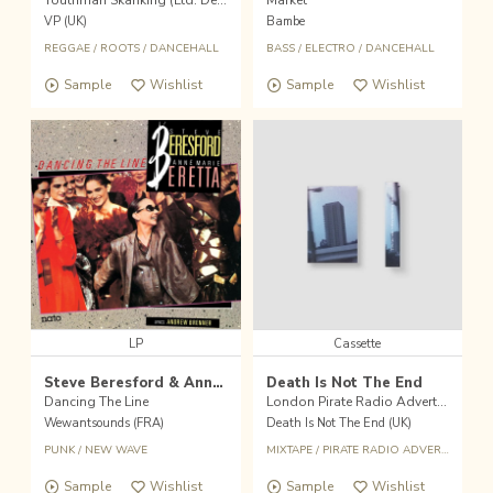
VP (UK)
Bambe
REGGAE
/
ROOTS
/
DANCEHALL
BASS
/
ELECTRO
/
DANCEHALL
Sample
Wishlist
Sample
Wishlist
LP
Cassette
Steve Beresford & Anne Marie Beretta
Death Is Not The End
Dancing The Line
London Pirate Radio Adverts 1984-1993, Vol. 2 (2025 Re-Print)
Wewantsounds (FRA)
Death Is Not The End (UK)
PUNK
/
NEW WAVE
MIXTAPE
/
PIRATE RADIO ADVERTS
/
DAN
Sample
Wishlist
Sample
Wishlist