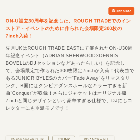
Translate
ON-U設立30周年を記念した、ROUGH TRADEでのイン
ストア・イベントのために作られた会場限定300枚の
7inch入荷！
先月UKはROUGH TRADE EASTにて催されたON-U30周
年記念イベント（ADRIAN SHERWOOD×DENNIS
BOVELLのDJセッションなどあったらしい）を記念し
て、会場限定で作られた300枚限定7inchが入荷！代表曲で
あるJUNIOR BYLESのカバー"Fade Away"をリマスタリ
ング、B面にはクンビアダンスホールなキラーすぎる新
曲"Conquer"が収録！さらにジャケットはオリジナル盤
7inchと同じデザインという豪華すぎる仕様で、DJにもコ
レクターにも垂涎モノです！
#NEW WAVE DUB
#PUNK
#DANCEHALL