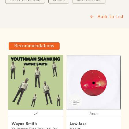
Back to List
Recommendations
LP
7inch
Wayne Smith
Low Jack
Youthman Skanking (Ltd. Deluxe Re-Issue LP)
Market