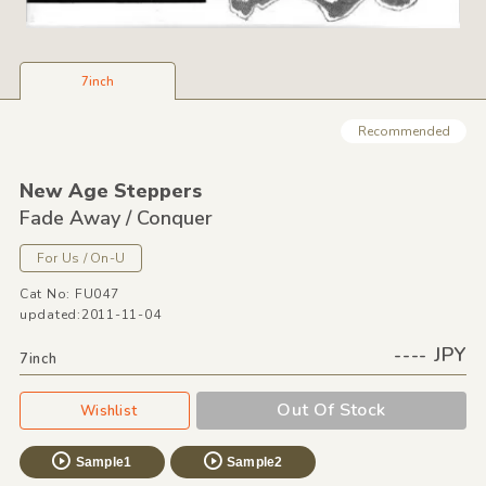
7inch
Recommended
New Age Steppers
Fade Away /
Conquer
For Us /
On-U
Cat No: FU047
updated:2011-11-04
---- JPY
7inch
Out Of Stock
Wishlist
Sample1
Sample2