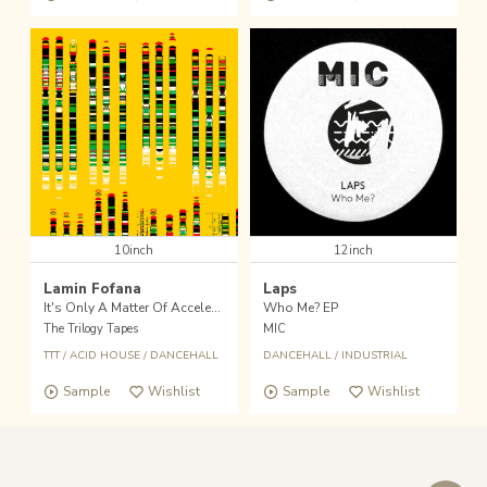
10inch
12inch
Lamin Fofana
Laps
It's Only A Matter Of Acceleration Now
Who Me? EP
The Trilogy Tapes
MIC
TTT
/
ACID HOUSE
/
DANCEHALL
DANCEHALL
/
INDUSTRIAL
Sample
Wishlist
Sample
Wishlist