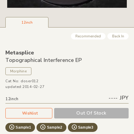
12inch
Recommended
Back In
Metasplice
Topographical Interference EP
Morphine
Cat No: doser012
updated:2014-02-27
---- JPY
12inch
Out Of Stock
Wishlist
Sample1
Sample2
Sample3