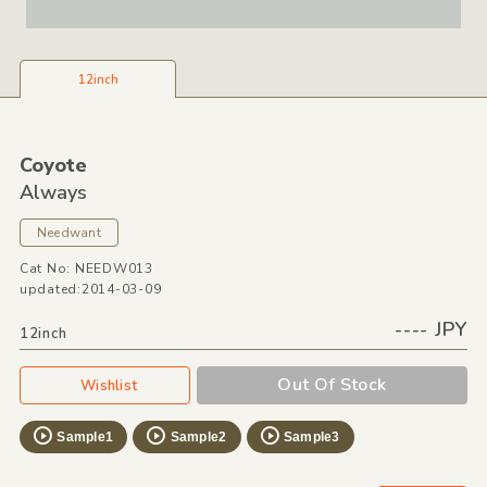
12inch
Coyote
Always
Needwant
Cat No: NEEDW013
updated:2014-03-09
---- JPY
12inch
Out Of Stock
Wishlist
Sample1
Sample2
Sample3