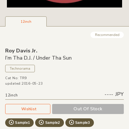
12inch
Recommended
Roy Davis Jr.
I’m Tha D.J. /
Under Tha Sun
Technorama
Cat No: TR9
updated:2016-05-23
---- JPY
12inch
Out Of Stock
Wishlist
Sample1
Sample2
Sample3