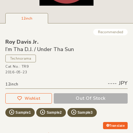
12inch
Recommended
Roy Davis Jr.
I’m Tha D.J. /
Under Tha Sun
Technorama
Cat No.: TR9
2016-05-23
---- JPY
12inch
Out Of Stock
Wishlist
Sample1
Sample2
Sample3
Translate