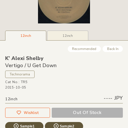
12inch
12inch
Recommended
Back In
K’ Alexi Shelby
Vertigo /
U Get Down
Technorama
Cat No.: TR5
2015-10-05
---- JPY
12inch
Out Of Stock
Wishlist
Sample1
Sample2