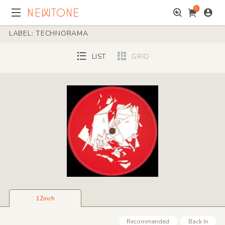
0
LABEL: TECHNORAMA
LIST
GRID
12inch
Recommended
Back In