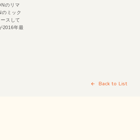
ONのリマ
Nのミック
リースして
2016年最
Back to List