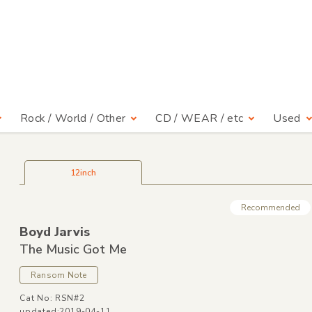
Rock / World / Other
CD / WEAR / etc
Used
12inch
Recommended
Boyd Jarvis
The Music Got Me
Ransom Note
Cat No: RSN#2
updated:2019-04-11