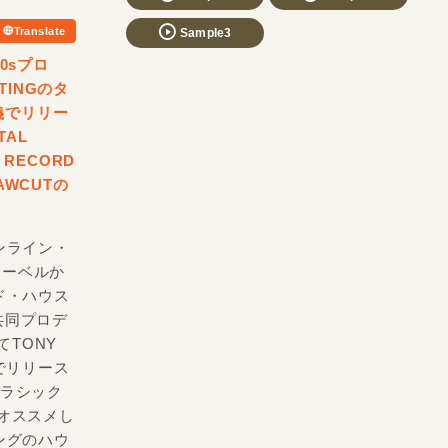
Translate
Sample3
0sプロ
TINGのタ
名義でリリー
TAL
RECORD
AWCUTの
ンライン・
レーベルか
ンド・ハウス
共同プロデ
してTONY
義でリリース
たクラシック
共にオススメし
ングのハウ