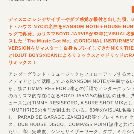
ディスコにシンセサイザーやダブ感覚が根付き出した頃、8
ト・ハウス NYCの名曲をRANSOM NOTE＋HOUSE HUN
ッグで再発。カリスマBOYD JARVISが83年にVISUAL
スした「The Music Got Me」のORIGINAL INSTURMEN
VERSIONをリマスター！自身もプレイしてきたNICK THE 
とIDJUT BOYSのDANによるリミックスとマドリッドのR
リミックス！
アンダーグランド・ミュージックをフォローアップするオ
メディアとして活躍しているRANSOM NOTEが主宰する
ら、後にTIMMY RESIFORD達との活躍でアンダーグラ
のカリスマ的存在になるBOYD JARVISの極初期の仕事。
ュースにはTIMMY RESISFORD, A SURE SHOT MIXと
HUMPHRIESの名前が刻まれている。83年のVISUAL名
し、PARADISE GARAGE, ZANZIBAR等でプレイされ
ス。DUB HOUSE DISCO。COMPASS POINT諸作と
たい、高い完成度、シンセサイザーワーク、ダブ、ミキシ