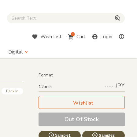
Close Search box
検索
0
Wish List
Cart
Login
Digital
Format
---- JPY
12inch
Back In
Wishlist
Out Of Stock
Sample1
Sample2