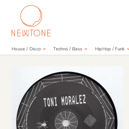
House / Disco
Techno / Bass
HipHop / Funk