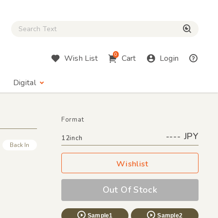
Close Search box
検索
0
Wish List
Cart
Login
Digital
Format
---- JPY
12inch
Back In
Wishlist
Out Of Stock
Sample1
Sample2