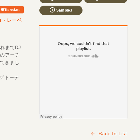
Translate
Sample3
ロ・レーベ
！これまでDJ
無名のアーチ
してきまし
。ゲトーテ
Back to List