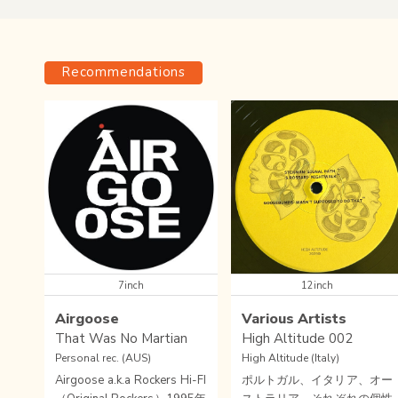
Recommendations
7inch
12inch
Airgoose
Various Artists
That Was No Martian
High Altitude 002
Personal rec. (AUS)
High Altitude (Italy)
Airgoose a.k.a Rockers Hi-FI
ポルトガル、イタリア、オー