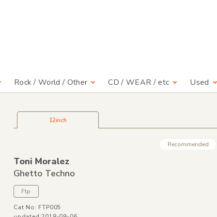
Rock / World / Other
CD / WEAR / etc
Used
12inch
Recommended
Toni Moralez
Ghetto Techno
Ftp
Cat No: FTP005
updated:2018-09-06