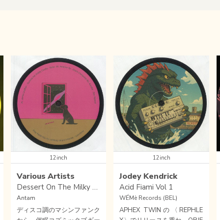
12inch
12inch
Various Artists
Jodey Kendrick
Dessert On The Milky Way
Acid Fiami Vol 1
Antam
WÉMè Records (BEL)
ディスコ調のマシンファンク
APHEX TWINの〈REPHLE