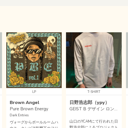
LP
T-SHIRT
Brown Angel
日野浩志郎（ypy）
Pure Brown Energy
GEIST B デザイン ロングTシャツ M-size
Dark Entries
山口のYCAMにて行われた日
ヴォーグからボールルームハ
野浩志郎によるプロジェクト