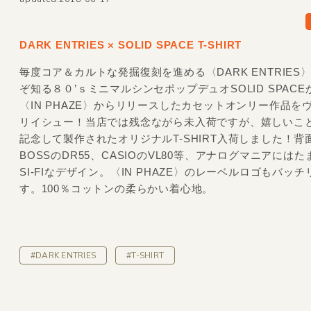
DARK ENTRIES × SOLID SPACE T-SHIRT
毎度コア＆カルトな発掘復刻を進める〈DARK ENTRIES
ぞ知る８０’ｓミニマルシンセポップデュオSOLID SPACEが
〈IN PHAZE〉からリリースしたカセットオンリー作品を
リイシュー！当店では残念ながら未入荷ですが、嬉しいこ
記念して製作されたオリジナルT-SHIRT入荷しました！背
BOSSのDR55、CASIOのVL80等、アナログマニアには
SI-FIなデザイン。〈IN PHAZE〉のレーベルロゴもバッ
す。100％コットンの柔らかい着心地。
#DARK ENTRIES
#T-SHIRT