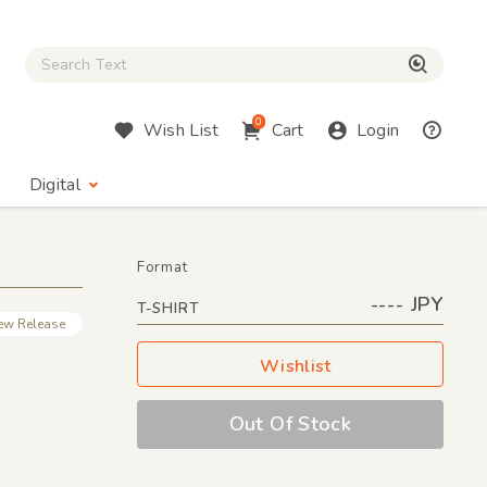
Close Search box
検索
0
Wish List
Cart
Login
Digital
Format
---- JPY
T-SHIRT
ew Release
Wishlist
Out Of Stock