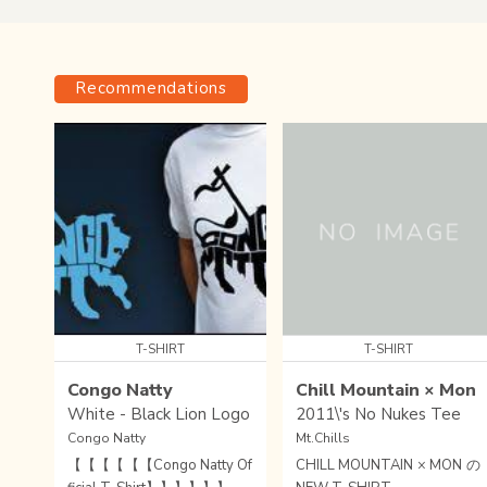
Recommendations
T-SHIRT
T-SHIRT
Congo Natty
Chill Mountain × Mon
White - Black Lion Logo
2011\'s No Nukes Tee
Congo Natty
Mt.Chills
【【【【【【Congo Natty Of
CHILL MOUNTAIN × MON の