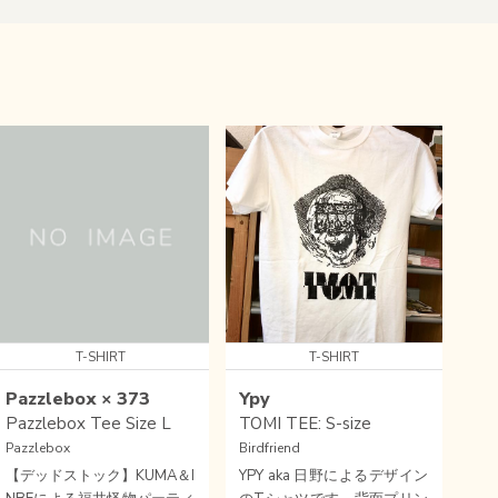
T-SHIRT
T-SHIRT
Pazzlebox × 373
Ypy
Pazzlebox Tee Size L
TOMI TEE: S-size
Pazzlebox
Birdfriend
【デッドストック】KUMA＆I
YPY aka 日野によるデザイン