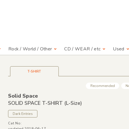
Rock / World / Other
CD / WEAR / etc
Used
T-SHIRT
Recommended
N
Solid Space
SOLID SPACE T-SHIRT
(L-Size)
Dark Entries
Cat No:
updated:2018-06-17