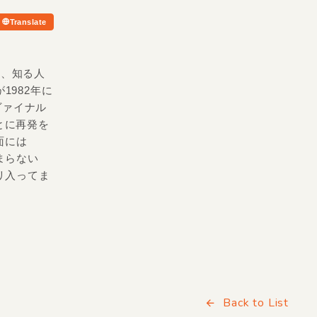
Translate
〉、知る人
1982年に
ヴァイナル
とに再発を
面には
たまらない
チリ入ってま
Back to List