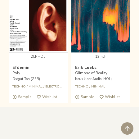
2LP＋DL
12inch
Efdemin
Erik Luebs
Poly
Glimpse of Reality
Ostgut Ton (GER)
Nous klaer Audio (HOL)
TECHNO
/
MINIMAL
/
ELECTRONIC
TECHNO
/
MINIMAL
Sample
Wishlist
Sample
Wishlist
ペ