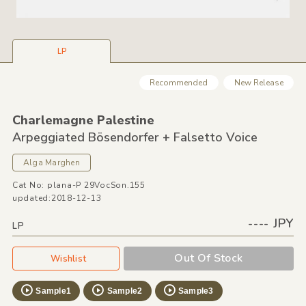
LP
Recommended
New Release
Charlemagne Palestine
Arpeggiated Bösendorfer + Falsetto Voice
Alga Marghen
Cat No: plana-P 29VocSon.155
updated:2018-12-13
---- JPY
LP
Out Of Stock
Wishlist
Sample1
Sample2
Sample3