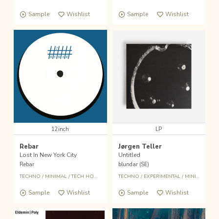
Sample
Wishlist
Sample
Wishlist
12inch
LP
Rebar
Jørgen Teller
Lost In New York City
Untitled
Rebar
blundar (SE)
TECHNO
/
MINIMAL
/
TECH HOUSE
TECHNO
/
EXPERIMENTAL
/
MINIMAL
Sample
Wishlist
Sample
Wishlist