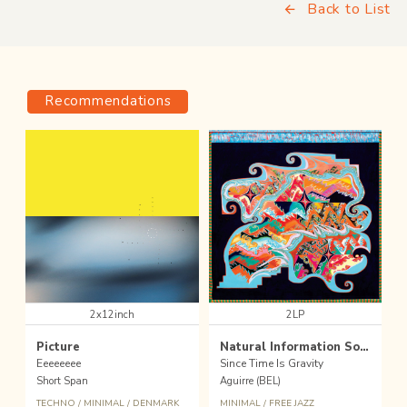
Back to List
Recommendations
2x12inch
2LP
Picture
Natural Information Society
Eeeeeeee
Since Time Is Gravity
Short Span
Aguirre (BEL)
TECHNO
/
MINIMAL
/
DENMARK
MINIMAL
/
FREE JAZZ