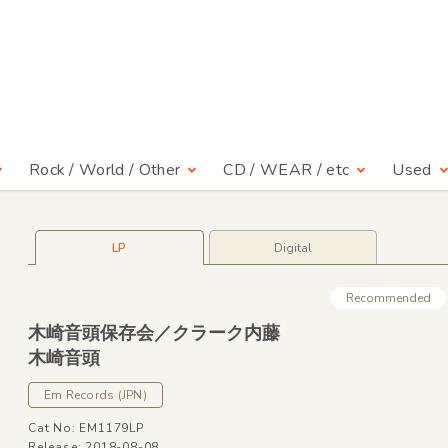
Rock / World / Other
CD / WEAR / etc
Used
LP
Digital
Recommended
木崎音頭保存会／クラーク内藤
木崎音頭
Em Records
(JPN)
Cat No: EM1179LP
Release: 2018-08-08