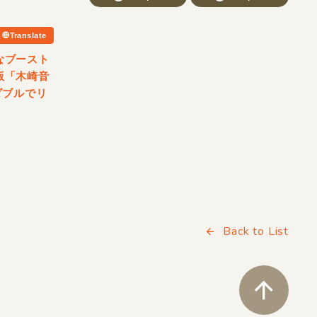
Translate
なブースト
版「木崎音
ダブルでリ
Back to List
ペ