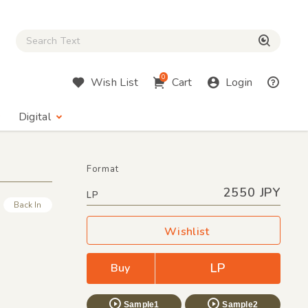
Close Search box
検索
0
Wish List
Cart
Login
Digital
Format
2550 JPY
LP
Back In
Wishlist
LP
Buy
Sample1
Sample2