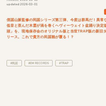
updated:2026-03-01
俚謡山脈監修の民謡シリーズ第三弾、今度は群馬だ！異常
低音と歪んだ木霊が渦を巻くヘヴィーウェイト盆踊り決定
頭」を、現地保存会のオリジナル版と当世TRAP版の新旧
リース。これで貴方の民謡観が覆る！？
#民謡
#EM RECORDS
#TRAP