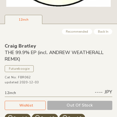
12inch
Recommended
Back In
Craig Bratley
THE 99.9% EP
(incl. ANDREW WEATHERALL
REMIX)
Futureboogie
Cat No: FBR062
updated:2020-12-03
---- JPY
12inch
Out Of Stock
Wishlist