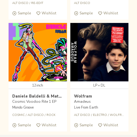
ALT DISCO
/
RE-EDIT
ALT DISCO
Sample
Wishlist
Sample
Wishlist
12inch
LP＋DL
Daniele Baldelli & Mattia Dallara
Wolfram
Cosmic Voodoo Rite 1 EP
Amadeus
Mondo Groove
Live From Earth
COSMIC
/
ALT DISCO
/
ROCK
ALT DISCO
/
ELECTRO
/
WOLFRAM
Sample
Wishlist
Sample
Wishlist