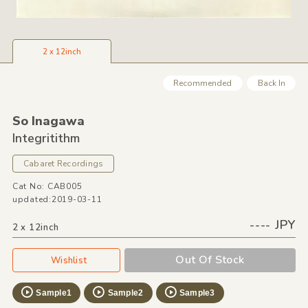
2 x 12inch
Recommended
Back In
So Inagawa
Integritithm
Cabaret Recordings
Cat No: CAB005
updated:2019-03-11
---- JPY
2 x 12inch
Out Of Stock
Wishlist
Sample1
Sample2
Sample3