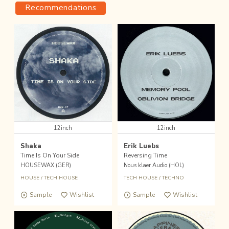
Recommendations
12inch
12inch
Shaka
Erik Luebs
Time Is On Your Side
Reversing Time
HOUSEWAX (GER)
Nous klaer Audio (HOL)
HOUSE
/
TECH HOUSE
TECH HOUSE
/
TECHNO
Sample
Wishlist
Sample
Wishlist