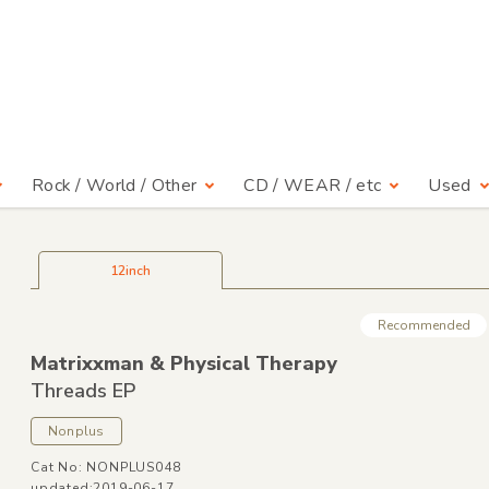
Rock / World / Other
CD / WEAR / etc
Used
12inch
Recommended
Matrixxman &
Physical Therapy
Threads EP
Nonplus
Cat No: NONPLUS048
updated:2019-06-17