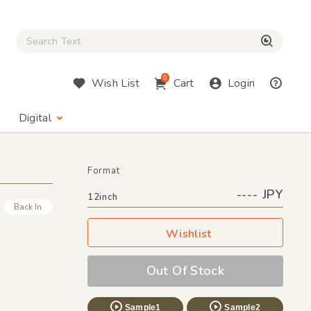
Close Search box
検索
0
Wish List
Cart
Login
Digital
Format
---- JPY
12inch
Back In
Wishlist
Out Of Stock
Sample1
Sample2