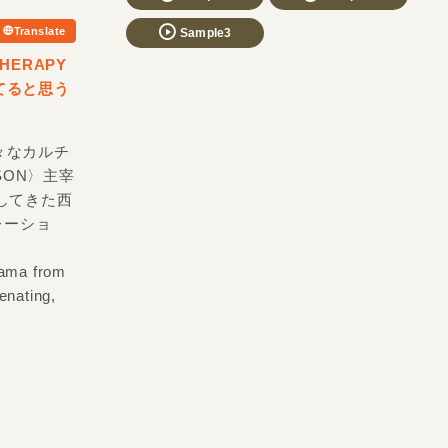
Translate
Sample3
HERAPY
てると思う
々なカルチ
SON〉主宰
トしてきた西
レーショ
rama from
enating,