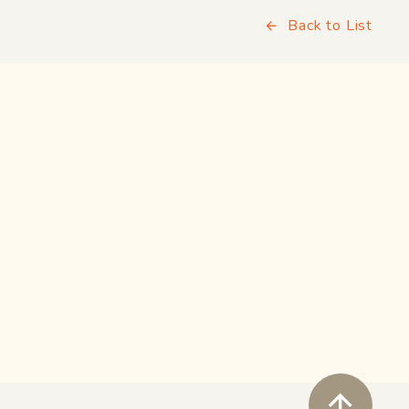
Back to List
ペ