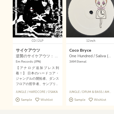
|
CD
2LP
12inch
サイケアウツ
Coco Bryce
逆襲のサイケアウツ： ベスト・カッツ 1995-2000
One Hundred / Saliva (2026 Repress)
Em Records (JPN)
3AM Eternal
【アナログ追加プレス到
着！】 日本のハードコア・
ジャングルの開拓者、ダンス
フロアの哲学者、サンプリン
グ・ダンスミュージックの扇
JUNGLE
/
HARDCORE
/
OSAKA
JUNGLE
/
DRUM & BASS
/
AMEN BREAK
動者――激動の90年代関西
Sample
Wishlist
Sample
Wishlist
アンダーグラウンドに出現し
た化け物、サイケアウツの正
統性を証明する永劫保存コン