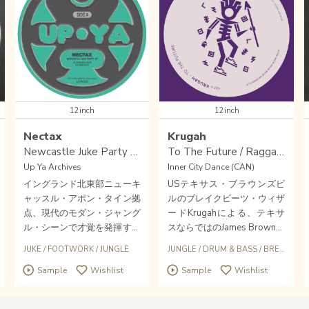
12inch
12inch
Nectax
Krugah
Newcastle Juke Party EP
To The Future / Raggamuffin Junglist
Up Ya Archives
Inner City Dance (CAN)
イングランド北東部ニューキ
USテキサス・ブラウンズビ
ャッスル・アポン・タイン拠
ルのブレイクビーツ・ウィザ
点、現代のモダン・ジャング
ードKrugahによる、テキサ
ル・シーンで才覚を発揮する
スならではのJames Brownオ
注目の才人NectaxによるBP
マージュ！JBネタ！「荒くれ
JUKE
/
FOOTWORK
/
JUNGLE
JUNGLE
/
DRUM & BASS
/
BREAKBEATS HARDCORE
M160、ネクスト＆フューチ
激烈強力ハードコア・ラガジ
Sample
Wishlist
Sample
Wishlist
ャー・ブレイクスをパーカッ
ャンガリズム2トラック12イ
シヴに探求するJUKE/FOOT
ンチ！！！ルーディー音圧鳴
WORK/JUNGLE強力トラック
りもサウンドシステム・クラ