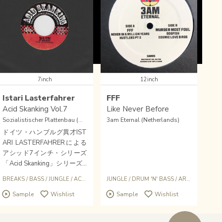
7inch
12inch
Istari Lasterfahrer
FFF
Acid Skanking Vol.7
Like Never Before
Sozialistischer Plattenbau (GER)
3am Eternal (Netherlands)
ドイツ・ハンブルグ異才IST
ARI LASTERFAHRERによる
アシッド7インチ・シリーズ
「Acid Skanking」シリーズV
ol.7。LTD7インチ。
BREAKS
/
BASS
/
RAVE
/
JUNGLE
/
ACID
JUNGLE
/
DRUM 'N' BASS
/
ARMEN BREAK
Sample
Wishlist
Sample
Wishlist