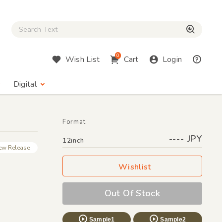
Close Search box
検索
0
Wish List
Cart
Login
Digital
Format
---- JPY
12inch
ew Release
Wishlist
Out Of Stock
Sample1
Sample2