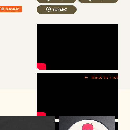
Translate
Sample3
Back to List