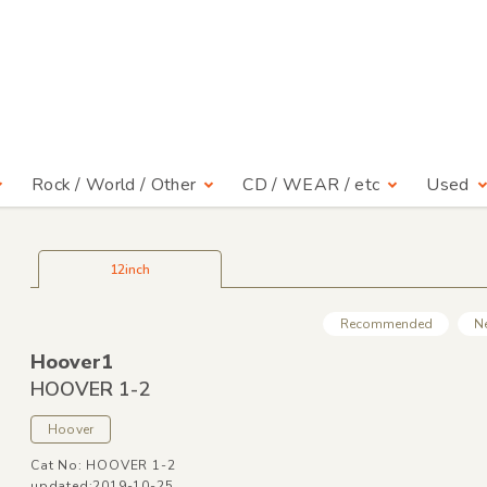
Rock / World / Other
CD / WEAR / etc
Used
12inch
Recommended
N
Hoover1
HOOVER 1-2
Hoover
Cat No: HOOVER 1-2
updated:2019-10-25