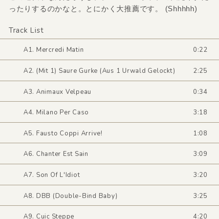
ったりするのかなと。とにかく大推薦です。 (Shhhhh)
Track List
A1. Mercredi Matin
0:22
A2. (Mit 1) Saure Gurke (Aus 1 Urwald Gelockt)
2:25
A3. Animaux Velpeau
0:34
A4. Milano Per Caso
3:18
A5. Fausto Coppi Arrive!
1:08
A6. Chanter Est Sain
3:09
A7. Son Of L'Idiot
3:20
A8. DBB (Double-Bind Baby)
3:25
A9. Cuic Steppe
4:20