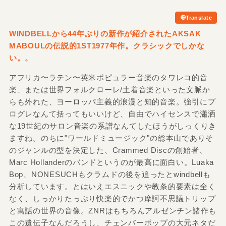
Translate
WINDBELLから44年ぶりの新作が紹介されたAKSAK
MABOULの伝説的1ST1977年作。クラシックでしかな
い。。
アフリカ〜ラテン〜英米ポピュラー音楽のタワレコ的音
楽、または世界フォルクローレ/土着音楽といった文脈か
らも外れた、ヨーロッパ主義的浪漫と知的音楽。強引にプ
ログレなんて括ってもいいけど、自由でハイセンスで瀟洒
な19世紀のサロン音楽の系譜なんてしたほうがしっくりき
ますね。のちに"ワールドミュージック"の総本山でありそ
のジャンルの型を決定した、Crammed Discの創始者、
Marc Hollanderのバンドというのが最高に面白い。Luaka
Bop、NONESUCHもクラムドの後を追ったとwindbellも
分析しています。とはいえエスニックや教条的要素は全く
なく、しっかりたっぷり快楽的でかつ摩訶不思議トリップ
と寓話の世界の音像。ZNRはもちろんアルゼンチン諸作も
この遺伝子なんだろうし、チェンバーポップの大元ネタだ