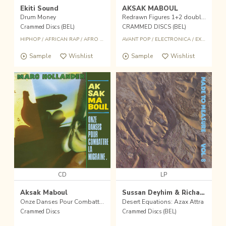
Ekiti Sound
AKSAK MABOUL
Drum Money
Redrawn Figures 1+2 double CD
Crammed Discs (BEL)
CRAMMED DISCS (BEL)
HIPHOP
/
AFRICAN RAP
/
AFRO BEAT
AVANT POP
/
ELECTRONICA
/
EXPERIMENTAL DANCE
Sample
Wishlist
Sample
Wishlist
CD
LP
Aksak Maboul
Sussan Deyhim & Richard Horowitz
Onze Danses Pour Combattre La Migraine
Desert Equations: Azax Attra
Crammed Discs
Crammed Discs (BEL)