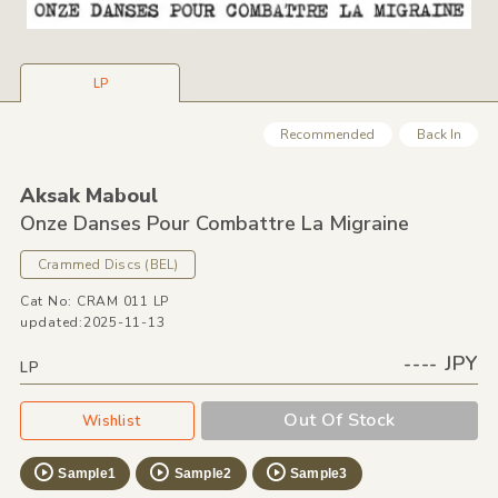
LP
Recommended
Back In
Aksak Maboul
Onze Danses Pour Combattre La Migraine
Crammed Discs
(BEL)
Cat No: CRAM 011 LP
updated:2025-11-13
---- JPY
LP
Out Of Stock
Wishlist
Sample1
Sample2
Sample3