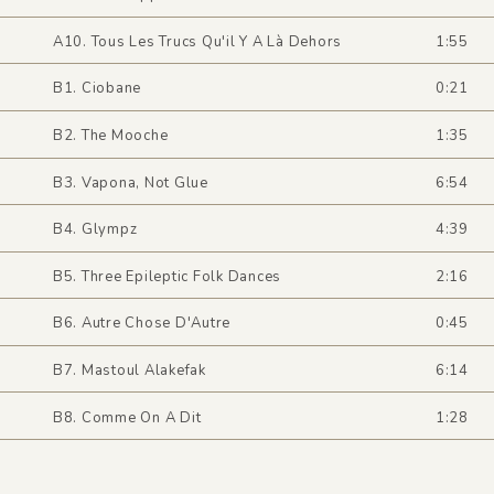
A10. Tous Les Trucs Qu'il Y A Là Dehors
1:55
B1. Ciobane
0:21
B2. The Mooche
1:35
B3. Vapona, Not Glue
6:54
B4. Glympz
4:39
B5. Three Epileptic Folk Dances
2:16
B6. Autre Chose D'Autre
0:45
B7. Mastoul Alakefak
6:14
B8. Comme On A Dit
1:28