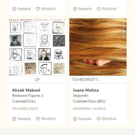
Sample
Wishlist
Sample
Wishlist
|
LP
CD+BOOKLET
Aksak Maboul
Juana Molina
Redrawn Figures 1
Segundo
Crammed Discs
Crammed Discs (BEL)
CRAMMED DISCS
ARGENTINA
/
WORLD
Sample
Wishlist
Sample
Wishlist