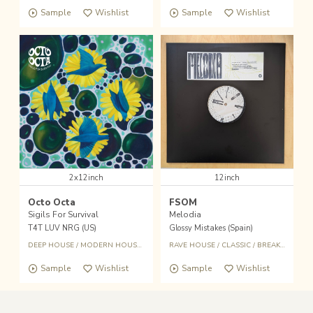
Sample
Wishlist
Sample
Wishlist
2x12inch
12inch
Octo Octa
FSOM
Sigils For Survival
Melodia
T4T LUV NRG (US)
Glossy Mistakes (Spain)
DEEP HOUSE
/
MODERN HOUSE
/
BREAKBEAT
RAVE HOUSE
/
CLASSIC
/
BREAKBEAT
Sample
Wishlist
Sample
Wishlist