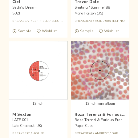
Ciel
Trevor Dale
Sada's Dream
Smiling / Summer 88
SUZI
Mono Horizon (US)
BREAKBEAT
/
LEFTFIELD
/
ELECTRONIC
BREAKBEAT
/
ACID
/
90s TECHNO
Sample
Wishlist
Sample
Wishlist
12inch
12inch mini album
M Sexton
Roza Terenzi & Furious Frank
LATE 001
Roza Terenzi & Furious Frank LP
Late Checkout (UK)
Paper-Cuts
BREAKBEAT
/
HOUSE
BREAKBEAT
/
AMBIENT
/
D&B