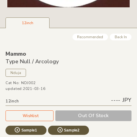
12inch
Recommended
Back In
Mammo
Type Null /
Arcology
Nduja
Cat No: NDJ002
updated:2021-03-16
---- JPY
12inch
Out Of Stock
Wishlist
Sample1
Sample2