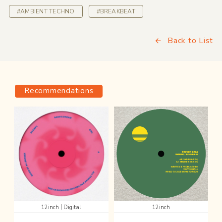
#AMBIENT TECHNO
#BREAKBEAT
Back to List
Recommendations
|
12inch
Digital
12inch