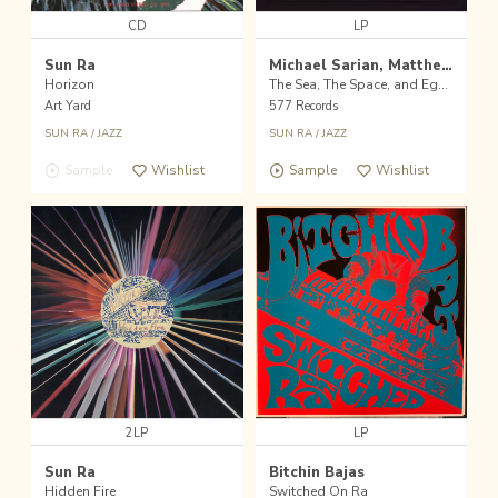
CD
LP
Sun Ra
Michael Sarian, Matthew Putman, Ledian Mola, Federico Ughi
Horizon
The Sea, The Space, and Egypt Vol. 1
Art Yard
577 Records
SUN RA
/
JAZZ
SUN RA
/
JAZZ
Sample
Wishlist
Sample
Wishlist
2LP
LP
Sun Ra
Bitchin Bajas
Hidden Fire
Switched On Ra