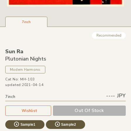
7inch
Recommended
Sun Ra
Plutonian Nights
Modern Harmonic
Cat No: MH-103
updated:2021-04-14
---- JPY
7inch
Out Of Stock
Wishlist
Sample1
Sample2