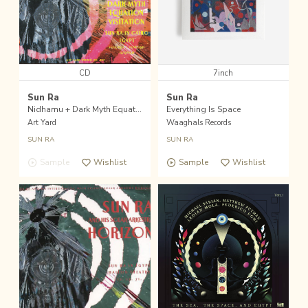
CD
7inch
Sun Ra
Sun Ra
Nidhamu + Dark Myth Equation Visitation
Everything Is Space
Art Yard
Waaghals Records
SUN RA
SUN RA
Sample
Wishlist
Sample
Wishlist