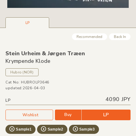
LP
Recommended
Back In
Stein Urheim &
Jørgen Træen
Krympende Klode
Hubro
(NOR)
Cat No: HUBROLP3646
updated:2026-04-03
4090 JPY
LP
LP
Buy
Wishlist
Sample1
Sample2
Sample3