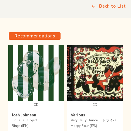
Back to List
Recommendations
CD
CD
Josh Johnson
Various
Unusual Object
Very Belly Dance 3 'トライバル&ジプシー'
Rings (JPN)
Happy Flour (JPN)