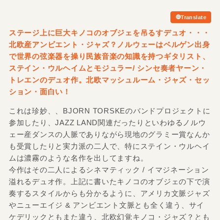
Translate
ステージ上に巨大キノコのオブジェを吊るすデュオ・・・
北欧産アンビエント・ジャズ？ノルウェーはベルゲン出身
で世界の弦楽器を操り民族音楽の知識を持つギタリスト、
ステイン・ウルヘイムとモジュラー/
シンセ奏者ヤーン・
トレエンのデュオ作。北欧マッシュルーム・ジャズ・セッ
ション・面白い！
これは珍妙、、BJORN TORSKEのバンドプロジェクトに
参加したり、JAZZ LAND関連だったりといわゆるノルウ
ェー産ダンスの人脈でありながら現地のグラミー賞なんか
も受賞したりと実力派の二人で、特にステイン・ウルヘイ
ムは濃霧のような名作を出してますね。
今作はその二人によるシネマティック / イマジネーション
溢れるデュオ作。上記に書いたキノコのオブジェの下で演
奏するスタイルからも分かるように、アメリカ文脈ジャズ
やニューエイジ & アンビエント文脈とも全く違う、サイ
ケデリックともまた違う、北欧幻覚キノコ・ジャズ？とも