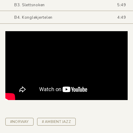
B3. Slettsnoken
5:49
B4. Konglekjertelen
4:49
#NORWAY
# AMBIENT JAZZ