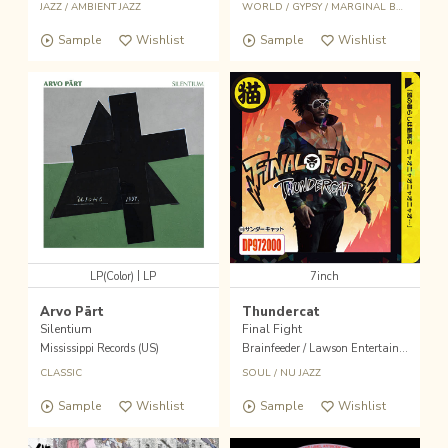
JAZZ
/
AMBIENT JAZZ
WORLD
/
GYPSY
/
MARGINAL BEATS
Sample
Wishlist
Sample
Wishlist
|
LP(Color)
LP
7inch
Arvo Pärt
Thundercat
Silentium
Final Fight
Mississippi Records (US)
Brainfeeder / Lawson Entertainment, Inc.(Hmv Recor
CLASSIC
SOUL
/
NU JAZZ
Sample
Wishlist
Sample
Wishlist