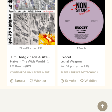
|
2LP+DL code
CD
12inch
Tim Hodgkinson & Atsuko Kamura
Exocet
Haiku In The Wide World（俳句、その拡張され た世界）
Lethal Weapon
EM Records (JPN)
Non Stop Rhythm (UK)
CONTEMPORARY
/
EXPERIMENTAL
/
EM RECORDS
BLEEP
/
BREAKBEAT TECHNO
/
UK RAVE
Sample
Wishlist
Sample
Wishlist
ペ