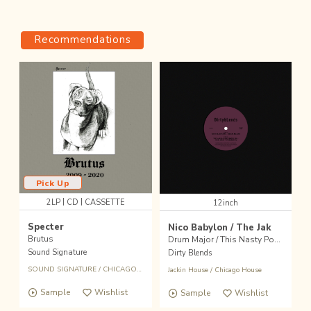
Recommendations
Pick Up
|
|
2LP
CD
CASSETTE
12inch
Specter
Nico Babylon / The Jak
Brutus
Drum Major / This Nasty Possession
Sound Signature
Dirty Blends
SOUND SIGNATURE
/
CHICAGO HOUSE
Jackin House
/
Chicago House
Sample
Wishlist
Sample
Wishlist