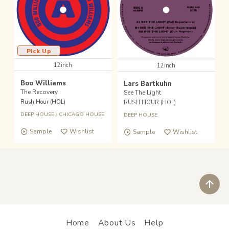
Pick Up
12inch
12inch
Boo Williams
Lars Bartkuhn
The Recovery
See The Light
Rush Hour (HOL)
RUSH HOUR (HOL)
DEEP HOUSE
/
CHICAGO HOUSE
DEEP HOUSE
Sample
Wishlist
Sample
Wishlist
ペ
Home
About Us
Help