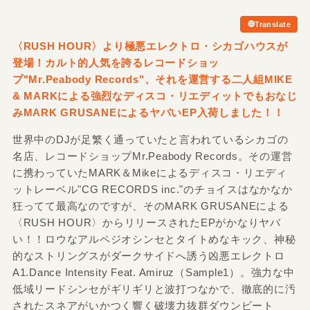
Translate
〈RUSH HOUR〉より極悪エレクトロ・シカゴハウスが
登場！カルト的人気を誇るレコードショッ
プ"Mr.Peabody Records"、それを運営する二人組MIKE
&
MARKによる強烈なディスコ・リエディットでもおなじ
みMARK GRUSANEによるヤバいEP入荷しました！！
世界中のDJが足繁く通っていたと言われているシカゴの
名店、レコードショップMr.Peabody Records。その運営
に携わっていたMARK＆Mikeによるディスコ・リエディ
ットレーベル"CG RECORDS inc."のチョイスはなかなか
狂ってて最高なのですが、そのMARK GRUSANEによる
〈RUSH HOUR〉からリリースされたEPがかなりヤバ
い！！ロウなアルペジオシンセとタイトめなキック、神秘
的なストリングスがダークサイドへ誘う凶悪エレクトロ
A1.Dance Intensity Feat. Amiruz（Sample1）。強力な中
低域リードシンセがギリギリと波打つなかで、徹底的に汚
されたスネアがいかつく響く破壊力抜群ダウンビート