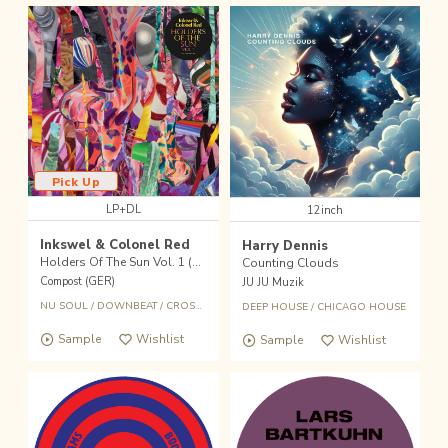
Pick Up
LP+DL
12inch
Inkswel & Colonel Red
Harry Dennis
Holders Of The Sun Vol. 1 (LP + DL)
Counting Clouds
Compost (GER)
JU JU Muzik
NU SOUL
/
DOWNBEAT
/
CROSSOVER
/
DOWNTEMPO
DEEP HOUSE
/
CHICAGO HOUSE
Sample
Wishlist
Sample
Wishlist