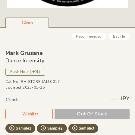
12inch
Recommended
Back In
Mark Grusane
Dance Intensity
Rush Hour
(HOL)
Cat No: RH-STORE JAMS 017
updated:2023-01-26
---- JPY
12inch
Out Of Stock
Wishlist
Sample1
Sample2
Sample3