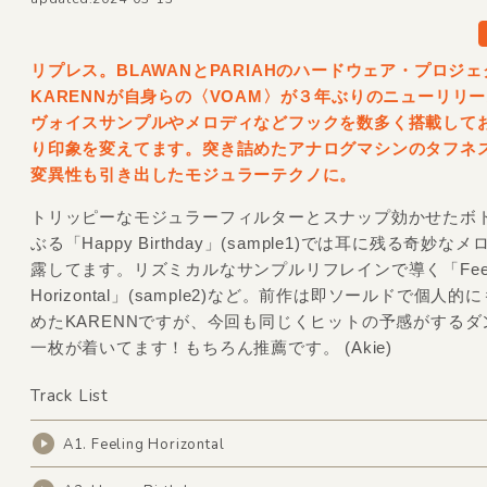
リプレス。BLAWANとPARIAHのハードウェア・プロジェ
KARENNが自身らの〈VOAM〉が３年ぶりのニューリリ
ヴォイスサンプルやメロディなどフックを数多く搭載して
り印象を変えてます。突き詰めたアナログマシンのタフネ
変異性も引き出したモジュラーテクノに。
トリッピーなモジュラーフィルターとスナップ効かせたボ
ぶる「Happy Birthday」(sample1)では耳に残る奇妙な
露してます。リズミカルなサンプルリフレインで導く「Feeli
Horizontal」(sample2)など。前作は即ソールドで個人
めたKARENNですが、今回も同じくヒットの予感がするダ
一枚が着いてます！もちろん推薦です。 (Akie)
Track List
A1. Feeling Horizontal