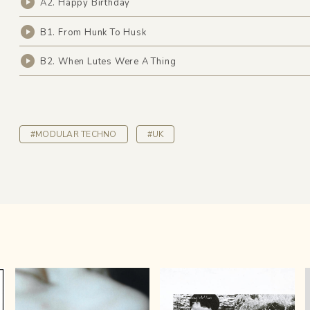
A2. Happy Birthday
B1. From Hunk To Husk
B2. When Lutes Were A Thing
#MODULAR TECHNO
#UK