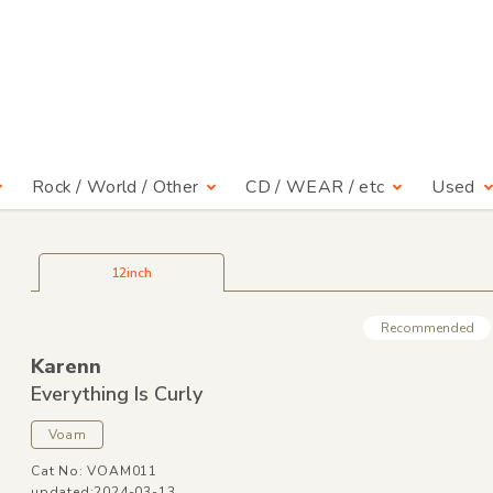
Rock / World / Other
CD / WEAR / etc
Used
12inch
Recommended
Karenn
Everything Is Curly
Voam
Cat No: VOAM011
updated:2024-03-13