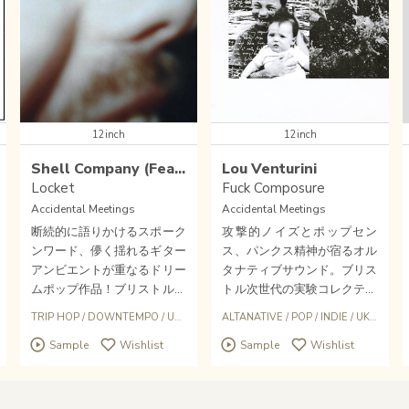
12inch
12inch
Shell Company (Featuring Richie Culver & Lintd)
Lou Venturini
Locket
Fuck Composure
Accidental Meetings
Accidental Meetings
断続的に語りかけるスポーク
攻撃的ノイズとポップセン
ンワード、儚く揺れるギター
ス、パンクス精神が宿るオル
アンビエントが重なるドリー
タナティブサウンド。ブリス
ムポップ作品！ブリストル次
トル次世代の実験コレクティ
世代の実験コレクティブ〈A
ブ〈ACCIDENTAL MEETING
K
TRIP HOP
/
DOWNTEMPO
/
UK
/
POP
ALTANATIVE
/
POP
/
INDIE
/
UK
/
PUNK
CCIDENTAL MEETINGS〉新
S〉より、ロンドンのアーテ
Sample
Wishlist
Sample
Wishlist
作は、名門〈NUMBERS.〉で
ィストLOU VENTURINIによ
のデビュー作も素晴らしかっ
るデビューミニアルバムが到
たUK実験ポッププロジェク
着！インディーポップがクラ
トSHELL COMPANY。切なく
ブミュージックへと分裂する