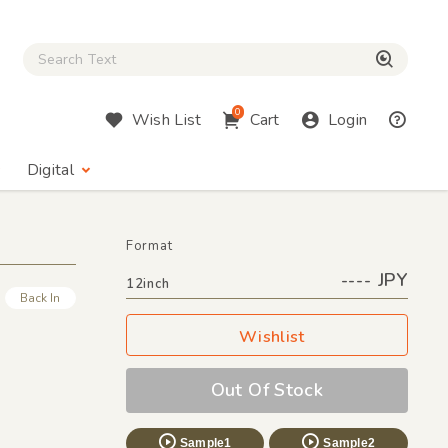
Close Search box
検索
0
Wish List
Cart
Login
Digital
Format
---- JPY
12inch
Back In
Wishlist
Out Of Stock
Sample1
Sample2