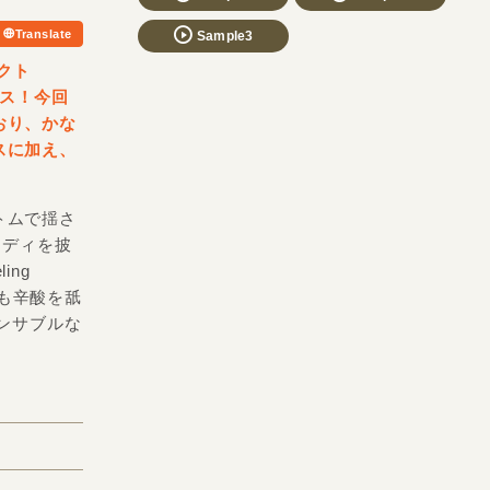
Translate
Sample3
クト
ース！今回
おり、かな
スに加え、
トムで揺さ
メロディを披
ng
的にも辛酸を舐
ンサブルな