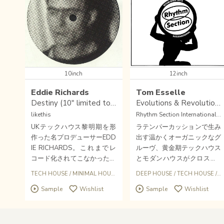
10inch
12inch
Eddie Richards
Tom Esselle
Destiny (10" limited to 300 copies)
Evolutions & Revolutions
likethis
Rhythm Section International (UK)
UKテックハウス黎明期を形
ラテンパーカッションで生み
作った名プロデューサーEDD
出す温かくオーガニックなグ
IE RICHARDS。これまでレ
ルーヴ、黄金期テックハウス
コード化されてこなかったヒ
とモダンハウスがクロス。1
プノテックハウス「Destin
5年以上にわたり、キュレー
TECH HOUSE
/
MINIMAL HOUSE
/
UK
DEEP HOUSE
/
TECH HOUSE
/
U
y」を発掘＆復刻！2006年発
ターとして東ロンドン地下を
Sample
Wishlist
Sample
Wishlist
表のセルフタイトルEPに収
牽引、ペッカムシーンの中心
録されたミニマルグルーヴァ
地となっているレコード店Y
ー「The Soul」をカップリ
AM創設にも携わった要人TO
ングした300枚プレスの限定
M ESSELLEが〈RHYTHM SE