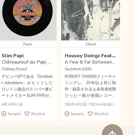
7inch
10inch
Slim Papi
Housey Doingz Feat Robert Owens
Châteauneuf-du-Papi EP 1
A Few & Far Between VII
Château Picard
Sushitech (GER)
デビューEPである「Excellen
ROBERT OWENSフィーチャ
t Adventure」がヒットした
リングし、20年以上前に制
ロンドン拠点のラッパー兼ビ
作・録音されるも未発表状態
ートメイカーSLIM PAPIがセ
だった一曲が発掘レコード
カンドシングルをドロップ！
化！幾度と再発が繰り返され
HIP HOP
/
UK
DEEP HOUSE
/
TECH HOUSE
/
UK
90年代半ばGファンクのエッ
る90年代UKハウスの先駆的
Sample
Wishlist
Sample
Wishlist
センスと実験性。JAM BAXT
コレクティブHOUSEY DOIN
ER, KIINA, SONNYJIMら客
GZの10インチ復刻シリーズ
演。限定100枚プレス。
最終章。センチメンタルなコ
ペ
ードに乗せてソウルフルに歌