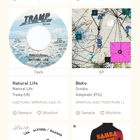
7inch
EP
Natural Life
Błoto
Natural Life
Grzyby
Tramp (UK)
Astigmatic (POL)
JAZZ FUNK
/
SPIRITUAL JAZZ
/
RARE GROOVE
SPIRITUAL JAZZ
/
POST PUNK
/
LEFT FIELD
Sample
Wishlist
Sample
Wishlist