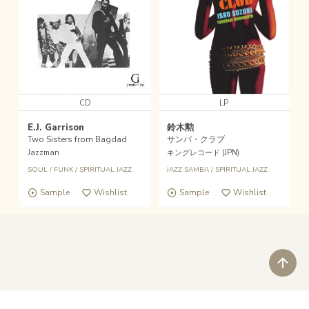
CD
LP
E.J. Garrison
鈴木勲
Two Sisters from Bagdad
サンバ・クラブ
Jazzman
キングレコード (JPN)
SOUL
/
FUNK
/
SPIRITUAL JAZZ
JAZZ SAMBA
/
SPIRITUAL JAZZ
Sample
Wishlist
Sample
Wishlist
ペ