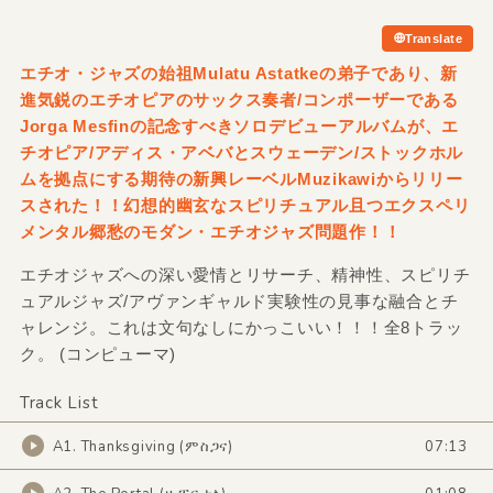
Translate
エチオ・ジャズの始祖Mulatu Astatkeの弟子であり、新
進気鋭のエチオピアのサックス奏者/
コンポーザーである
Jorga Mesfinの記念すべきソロデビューアルバムが、エ
チオピア/
アディス・アベバとスウェーデン/
ストックホル
ムを拠点にする期待の新興レーベルMuzikawiからリリー
スされた！！幻想的幽玄なスピリチュアル且つエクスペリ
メンタル郷愁のモダン・エチオジャズ問題作！！
エチオジャズへの深い愛情とリサーチ、精神性、スピリチ
ュアルジャズ/アヴァンギャルド実験性の見事な融合とチ
ャレンジ。これは文句なしにかっこいい！！！全8トラッ
ク。 (コンピューマ)
Track List
A1. Thanksgiving (ምስጋና)
07:13