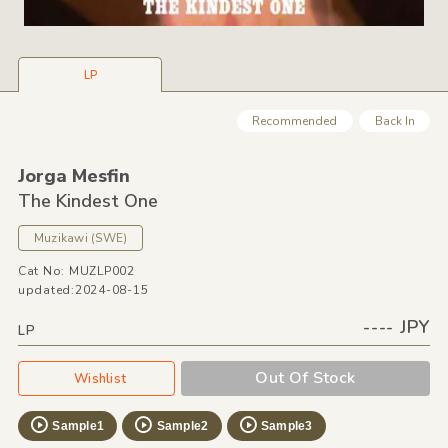
LP
Recommended
Back In
Jorga Mesfin
The Kindest One
Muzikawi
(SWE)
Cat No: MUZLP002
updated:2024-08-15
---- JPY
LP
Out Of Stock
Wishlist
Sample1
Sample2
Sample3