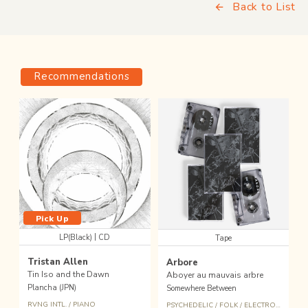
Back to List
Recommendations
Pick Up
|
LP(Black)
CD
Tape
Tristan Allen
Arbore
Tin Iso and the Dawn
Aboyer au mauvais arbre
Plancha (JPN)
Somewhere Between
RVNG INTL.
/
PIANO
PSYCHEDELIC
/
FOLK
/
ELECTROACOUSTIC