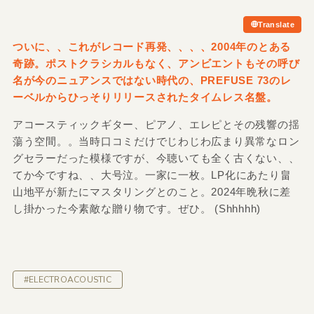
Translate
ついに、、これがレコード再発、、、、2004年のとある
奇跡。ポストクラシカルもなく、アンビエントもその呼び
名が今のニュアンスではない時代の、PREFUSE 73のレ
ーベルからひっそりリリースされたタイムレス名盤。
アコースティックギター、ピアノ、エレピとその残響の揺
蕩う空間。。当時口コミだけでじわじわ広まり異常なロン
グセラーだった模様ですが、今聴いても全く古くない、、
てか今ですね、、大号泣。一家に一枚。LP化にあたり畠
山地平が新たにマスタリングとのこと。2024年晩秋に差
し掛かった今素敵な贈り物です。ぜひ。 (Shhhhh)
#ELECTROACOUSTIC