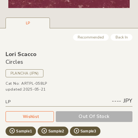
LP
Recommended
Back In
Lori Scacco
Circles
PLANCHA
(JPN)
Cat No: ARTPL-058LP
updated:2025-05-21
---- JPY
LP
Out Of Stock
Wishlist
Sample1
Sample2
Sample3