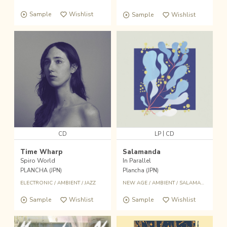
Sample
Wishlist
Sample
Wishlist
|
CD
LP
CD
Time Wharp
Salamanda
Spiro World
In Parallel
PLANCHA (JPN)
Plancha (JPN)
ELECTRONIC
/
AMBIENT
/
JAZZ
NEW AGE
/
AMBIENT
/
SALAMANDA
Sample
Wishlist
Sample
Wishlist