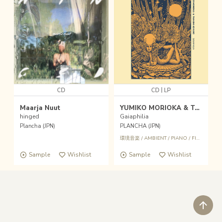
|
CD
CD
LP
Maarja Nuut
YUMIKO MORIOKA & TAKASHI KOKUBO
hinged
Gaiaphilia
Plancha (JPN)
PLANCHA (JPN)
環境音楽
/
AMBIENT
/
PIANO
/
FIELD RECORDING
Sample
Wishlist
Sample
Wishlist
ペ