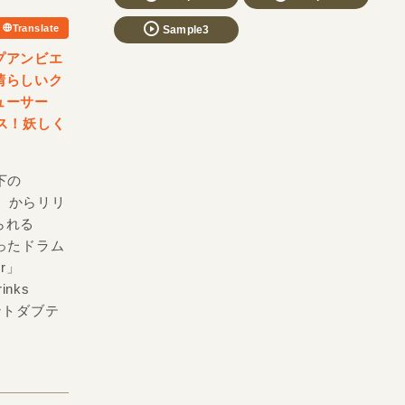
Translate
Sample3
プアンビエ
晴らしいク
ューサー
ス！妖しく
下の
LE〉からリリ
られる
ったドラム
er」
nks
ビエントダブテ