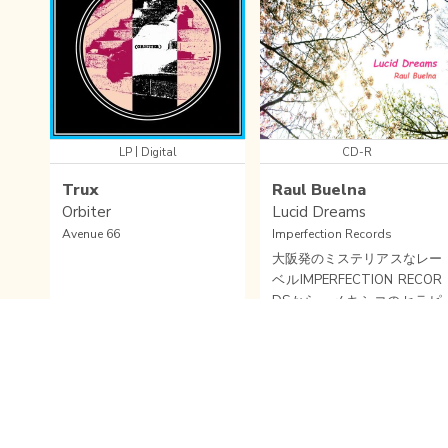
|
LP
Digital
CD-R
Trux
Raul Buelna
Orbiter
Lucid Dreams
Avenue 66
Imperfection Records
大阪発のミステリアスなレー
ベルIMPERFECTION RECOR
DSから、メキシコのセラピ
ストでもあるミュージシャン
RAUL BUELNAによるアンビ
AMBIENT
/
ELECTRONICA
AMBIENT
/
NEWAGE
エント・サウンド・ガイダン
Sample
Wishlist
Sample
Wishlist
ス。