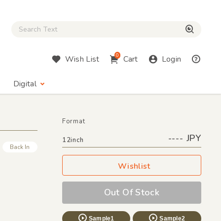
Close Search box
検索
0
Wish List
Cart
Login
Digital
Format
---- JPY
12inch
Back In
Wishlist
Out Of Stock
Sample1
Sample2