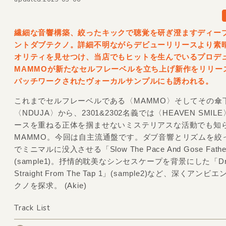
繊細な音響構築、絞ったキックで聴覚を研ぎ澄ますディー
ントダブテクノ。詳細不明ながらデビューリリースより素
オリティを見せつけ、当店でもヒットを生んでいるプロデ
MAMMOが新たなセルフレーベルを立ち上げ新作をリリー
パッチワークされたヴォーカルサンプルにも誘われる。
これまでセルフレーベルである〈MAMMO〉そしてその傘
〈NDUJA〉から、2301&2302名義では〈HEAVEN SMI
ースを重ねる正体を掴ませないミステリアスな活動でも知
MAMMO。今回は自主流通盤です。ダブ音響とリズムを絞
でミニマルに没入させる「Slow The Pace And Gose Fath
(sample1)。抒情的耽美なシンセスケープを背景にした「Dri
Straight From The Tap 1」(sample2)など、深くアン
クノを探求。 (Akie)
Track List