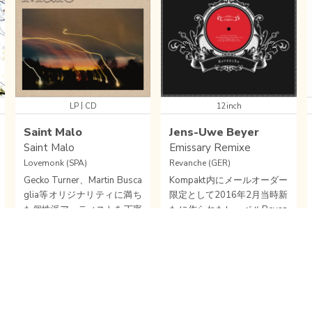
|
LP
CD
12inch
Saint Malo
Jens-Uwe Beyer
Saint Malo
Emissary Remixe
Lovemonk (SPA)
Revanche (GER)
Gecko Turner、Martin Busca
Kompakt内にメールオーダー
glia等オリジナリティに満ち
限定として2016年2月当時新
た個性派アーティストを丁寧
たに作られたレーベルRevan
にリリースを続けるスペイン
cheより記念すべき第一弾と
名レーベルLovemonkからア
してフィジカル・オンリーと
GUITAR
/
ELECTRONICA
/
AMBIENT
/
POST CLASSICAL
TECHNO
/
AMBIENT
/
TECH HOUSE
/
ンビエント・フォーキー・ポ
してリリースされていた、P
Sample
Wishlist
Sample
Wishlist
ストクラシカル・エレクトロ
op Ambient名手Jens-Uwe B
ニカ注目アルバムがリリース
eyerによる素晴らしきアンビ
された！！フランス・ブルタ
エント・アルバム「The Emi