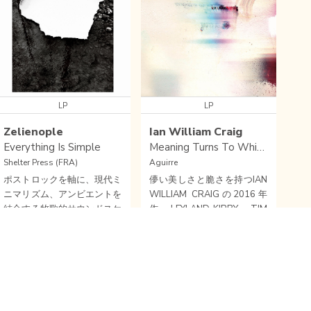
LP
LP
Zelienople
Ian William Craig
Everything Is Simple
Meaning Turns To Whispers
Shelter Press (FRA)
Aguirre
ポストロックを軸に、現代ミ
儚い美しさと脆さを持つIAN
ニマリズム、アンビエントを
WILLIAM CRAIGの2016年
結合する牧歌的サウンドスケ
作。LEYLAND KIRBY、TIM
ープ。FELICIA ATKINSON主
HECKERなど好きな方は要チ
Wishlist
close soun
Buy
宰の先鋭電子音楽処〈SHELT
ェックです。
KOMPAKT
POST ROCK
/
AMBIENT
/
FOLK
CLASSICAL
/
ELECTRONIC
/
AMBIENT
ER PRESS〉から、シカゴ拠
Sample
Wishlist
Sample
Wishlist
点のトリオZELIENOPLEの4
年ぶりとなる新作アルバムが
到着！空間を意識したマスタ