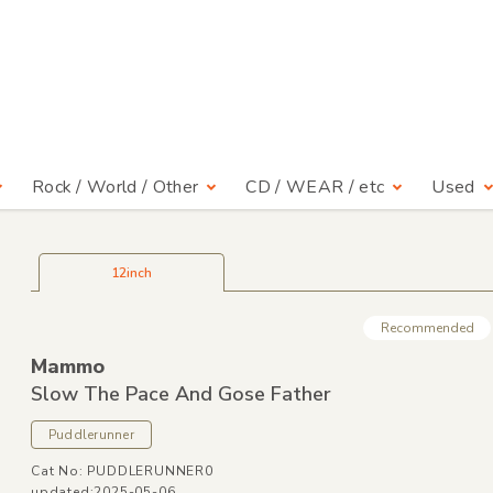
Rock / World / Other
CD / WEAR / etc
Used
12inch
Recommended
Mammo
Slow The Pace And Gose Father
Puddlerunner
Cat No: PUDDLERUNNER0
updated:2025-05-06