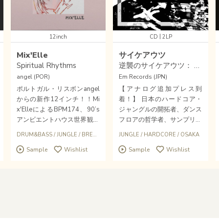
|
12inch
CD
2LP
Mix'Elle
サイケアウツ
Spiritual Rhythms
逆襲のサイケアウツ： ベスト・カッツ 1995-2000
angel (POR)
Em Records (JPN)
ポルトガル・リスボンangel
【アナログ追加プレス到
からの新作12インチ！！Mi
着！】 日本のハードコア・
x'ElleによるBPM174、90’s
ジャングルの開拓者、ダンス
アンビエントハウス世界観も
フロアの哲学者、サンプリン
内包した透明感バレアリッ
グ・ダンスミュージックの扇
DRUM&BASS
/
JUNGLE
/
BREAKBEATS
/
JUNGLE
ELECTRTONICA
/
HARDCORE
/
OSAKA
ク・マントラ・ドラムン・ジ
動者――激動の90年代関西
Sample
Wishlist
Sample
Wishlist
ャングル軽快トラックA1「s
アンダーグラウンドに出現し
piritual rhythms」(sample
た化け物、サイケアウツの正
1）が素晴らしく心地いい。
統性を証明する永劫保存コン
限定150枚12インチ。
ピレーション！！