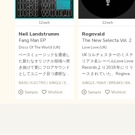
12inch
12inch
Neil Landstrumm
Rognvald
Fang Man EP
The New Selecta Vol. 2
Discs Of The World (UK)
Love Love (UK)
ベースミュージックを通過し
UKコルチェスターのミステ
た新たなオリジナル領域へ突
リアス名レーベルLove Love
き抜けて更にフロアサウンド
Recordsより2018年にリリ
としてユニーク且つ濃密な空
ースされていた、Rognvald
間へとオールタイム誘ってく
ことRichard Wilsonによる
BASS
/
ELECTRO
/
JUNGLE
/
EXPERIMENTAL BREAKBEAT HARDCORE
JUNGLE
/
RAVE
/
BREAKS
/
BASS
れるスカンジナビアの重鎮エ
様々なダンスホール・オール
Sample
Wishlist
Sample
Wishlist
レクトロ鬼才Neil Landstrum
ドスクールジャングル名シー
mによる2021年Discs Of Th
ンをコラージュ＆ミックス・
e Worldよりリリ＾スされた
ストリーテリングされるジャ
エクスペリメンタル・ブレイ
ングル・ハードコア・イマジ
クビーツ・エレクトロ・ハー
ナリーな名品12インチ「The
ドコア/ジャングル/フットワ
New Selecta 」Vol.2！まさ
ーク/テクノ最高峰「Fang M
かでストック入手できまし