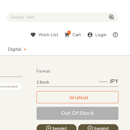
Close Search box
検索
0
Wish List
Cart
Login
Digital
Format
---- JPY
12inch
ommended
Wishlist
Out Of Stock
Sample1
Sample2