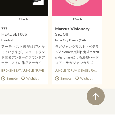
12inch
12inch
???
Marcus Visionary
HEADSET006
Sell Off
Headset
Inner City Dance (CAN)
アーティスト表記は???とな
ラガジャングリスト・ベテラ
っていますが、スコットラン
ンVisionary片割れ鬼才Marcu
ド匿名アンダーグラウンドア
s Visionaryによる激烈ハード
ーティストの作品アーカイブ
コア・ラガジャンガリズム3
から厳選3曲が収録されてい
トラック12インチ！！！音
BROKENBEAT
/
JUNGLE
/
RAVE
JUNGLE
/
DRUM & BASS
/
RAGGA JUNGLE
ます。ブロークンビート、ミ
圧鳴りもサウンドシステム・
Sample
Wishlist
Sample
Wishlist
ニマルエレクトロファンク、
クラッシュ！マッシヴ狂おし
ハードコアジャングルを、メ
い。
ロウネスを混ぜた独特のサウ
ペ
ンドデザインで展開。