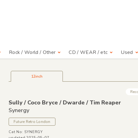
Rock / World / Other
CD / WEAR / etc
Used
12inch
Rec
Sully /
Coco Bryce /
Dwarde /
Tim Reaper
Synergy
Future Retro London
Cat No: SYNERGY
updated:2025-05-07