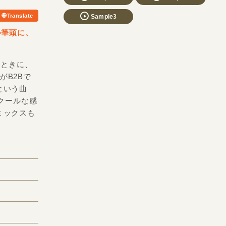
Translate
Sample3
グル筆頭に、
したときに、
れがB2Bで
という曲
スクールな感
ミックスも