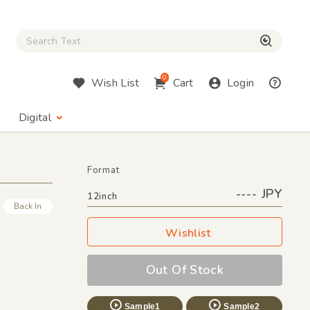
Close Search box
検索
0
Wish List
Cart
Login
Digital
Format
---- JPY
12inch
Back In
Wishlist
Out Of Stock
Sample1
Sample2