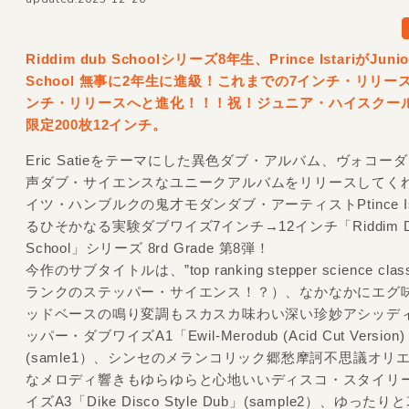
Riddim dub Schoolシリーズ8年生、Prince IstariがJunio
School 無事に2年生に進級！これまでの7インチ・リリー
ンチ・リリースへと進化！！！祝！ジュニア・ハイスクー
限定200枚12インチ。
Eric Satieをテーマにした異色ダブ・アルバム、ヴォコー
声ダブ・サイエンスなユニークアルバムをリリースしてく
イツ・ハンブルクの鬼才モダンダブ・アーティストPtince Ist
るひそかなる実験ダブワイズ7インチ→12インチ「Riddim D
School」シリーズ 8rd Grade 第8弾！
今作のサブタイトルは、”top ranking stepper science cl
ランクのステッパー・サイエンス！？）、なかなかにエグ
ッドベースの鳴り変調もスカスカ味わい深い珍妙アシッデ
ッパー・ダブワイズA1「Ewil-Merodub (Acid Cut Version)
(samle1）、シンセのメランコリック郷愁摩訶不思議オリ
なメロディ響きもゆらゆらと心地いいディスコ・スタイリ
イズA3「Dike Disco Style Dub」(sample2）、ゆった