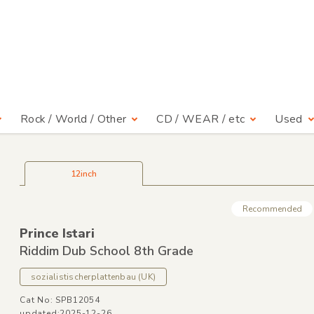
Rock / World / Other
CD / WEAR / etc
Used
12inch
Recommended
Prince Istari
Riddim Dub School 8th Grade
sozialistischerplattenbau
(UK)
Cat No: SPB12054
updated:2025-12-26