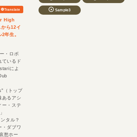
Translate
Sample3
r High
スから12イ
ル2年生。
ダー・ロボ
れているド
ariによ
ub
ass”（トップ
味あるアシ
ィー・ステ
 」
エンタル？
ー・ダブワ
りと哀愁ホー