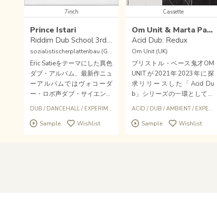
7inch
Cassette
Prince Istari
Om Unit & Marta Pang
Riddim Dub School 3rd Grade
Acid Dub: Redux
sozialistischerplattenbau (GER)
Om Unit (UK)
Eric Satieをテーマにした異色
ブリストル・ベース鬼才OM
ダブ・アルバム、最新作ニュ
UNITが2021年2023年に探
ーアルバムではヴォコーダ
求リリースした「Acid Du
ー・ロボ声ダブ・サイエンス
b」シリーズの一環として。
なユニークアルバムをリリー
2023年後半、才人Marta Pan
DUB
/
DANCEHALL
/
EXPERIMENTAL
ACID
/
DUB
/
AMBIENT
/
EXPERIMENTAL
スしてくれたドイツ・ハンブ
gと共にスペイン・バルセロ
Sample
Wishlist
Sample
Wishlist
ルクの異才ダブ・アーティス
ナで特別パフォーマンス「A
トPtince Istariによるひそか
cid Dub : Redux」を行った際
なる実験ダブワイズ7インチ
の記録が限定150本カセッ
「Riddim Dub School」シリ
ト・リリース！！！
ーズ 3rd Grade 第三弾（全3
作）