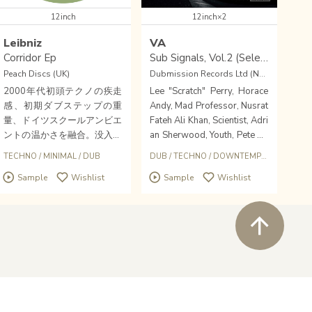
12inch
12inch×2
Leibniz
VA
Corridor Ep
Sub Signals, Vol.2 (Selected and Mixed by Gaudi)
Peach Discs (UK)
Dubmission Records Ltd (NZL)
2000年代初頭テクノの疾走
Lee "Scratch" Perry, Horace
感、初期ダブステップの重
Andy, Mad Professor, Nusrat
量、ドイツスクールアンビエ
Fateh Ali Khan, Scientist, Adri
ントの温かさを融合。没入に
an Sherwood, Youth, Pete Na
特化させたミニマルダブテク
mlookとの共演でも知られる
TECHNO
/
MINIMAL
/
DUB
DUB
/
TECHNO
/
DOWNTEMPO
/
BASS
ノギア話題作！SHANTI CEL
ロンドン異色レゲエ・プロデ
Sample
Wishlist
Sample
Wishlist
ESTE & GRAMRCY主宰〈PE
ューサー/テルイン奏者でも
ACH DISCS〉の2025年ラス
ある奇才Gaudiによる、202
トを飾る一枚。〈HUNDER
1年15年ぶりにリリースされ
ペ
T〉ボスにして〈UNCANNY
た、レゲエ/ダブ・サウンド
VALLEY〉にも作品を残すLEI
が様々な音楽に幅広い影響を
BNIZが登場！
与えたサウンドとその成果を
探求する名コンピ・ミックス
「Sub Signals」最新作とな
るVol.2のアナログ盤（12イ
Wishlist
close soun
Buy
ンチ2枚組）ストックしまし