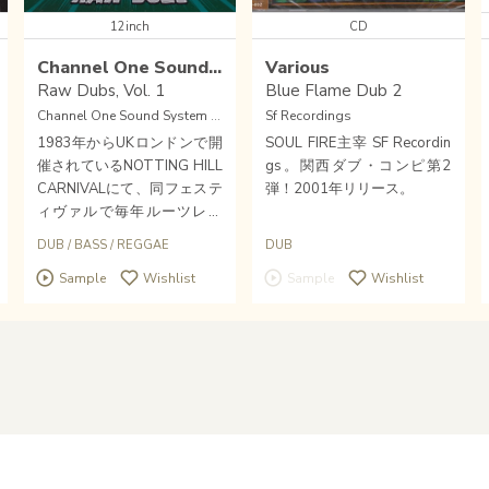
12inch
CD
Channel One Sound System
Various
Raw Dubs, Vol. 1
Blue Flame Dub 2
Channel One Sound System (UK)
Sf Recordings
1983年からUKロンドンで開
SOUL FIRE主宰 SF Recordin
催されているNOTTING HILL
gs。関西ダブ・コンピ第2
CARNIVALにて、同フェステ
弾！2001年リリース。
ィヴァルで毎年ルーツレゲ
エ/DUBを中心にプレイし続
DUB
/
BASS
/
REGGAE
DUB
けているUKレゲエ・シーン
Sample
Wishlist
Sample
Wishlist
を代表する老舗サウンド・シ
ステムCHANNEL ONE SOUN
D SYSTEMにてプレイされる
UKダブ/ニュールーツ新時代
を告げるかのようなサウンド
システム・キラー強力なる1
2インチEPが限定盤リリー
ス。