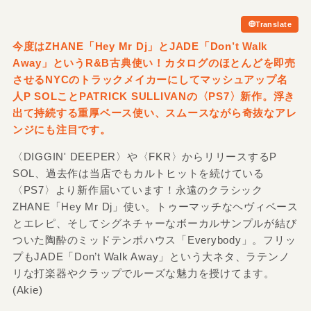
Translate
今度はZHANE「Hey Mr Dj」とJADE「Don’t Walk
Away」というR&
B古典使い！カタログのほとんどを即売
させるNYCのトラックメイカーにしてマッシュアップ名
人P SOLことPATRICK SULLIVANの〈PS7〉新作。浮き
出て持続する重厚ベース使い、スムースながら奇抜なアレ
ンジにも注目です。
〈DIGGIN' DEEPER〉や〈FKR〉からリリースするP
SOL、過去作は当店でもカルトヒットを続けている
〈PS7〉より新作届いています！永遠のクラシック
ZHANE「Hey Mr Dj」使い。トゥーマッチなヘヴィベース
とエレピ、そしてシグネチャーなボーカルサンプルが結び
ついた陶酔のミッドテンポハウス「Everybody」。フリッ
プもJADE「Don’t Walk Away」という大ネタ、ラテンノ
リな打楽器やクラップでルーズな魅力を授けてます。
(Akie)