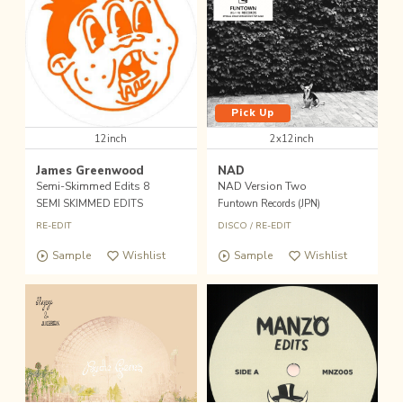
Pick Up
12inch
2x12inch
James Greenwood
NAD
Semi-Skimmed Edits 8
NAD Version Two
SEMI SKIMMED EDITS
Funtown Records (JPN)
RE-EDIT
DISCO
/
RE-EDIT
Sample
Wishlist
Sample
Wishlist