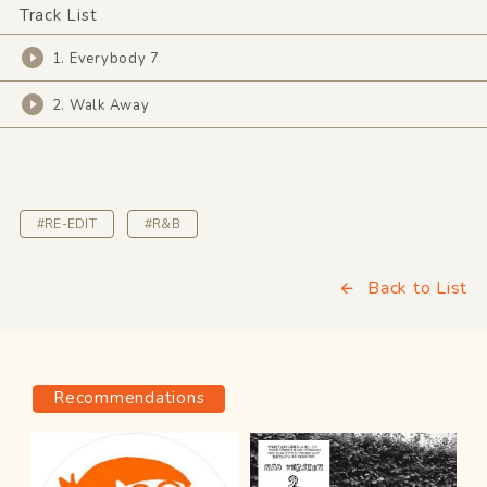
Track List
1. Everybody 7
2. Walk Away
#RE-EDIT
#R&B
Back to List
Recommendations