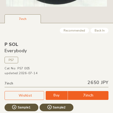
7inch
Recommended
Back In
P SOL
Everybody
PS7
Cat No: PS7 005
updated:2026-07-14
2650 JPY
7inch
7inch
Buy
Wishlist
Sample1
Sample2