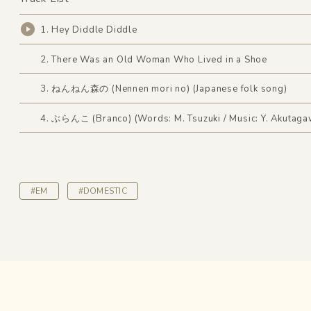
1. Hey Diddle Diddle
2. There Was an Old Woman Who Lived in a Shoe
3. ねんねん森の (Nennen mori no) (Japanese folk song)
4. ぶらんこ (Branco) (Words: M. Tsuzuki / Music: Y. Akutaga
#EM
#DOMESTIC