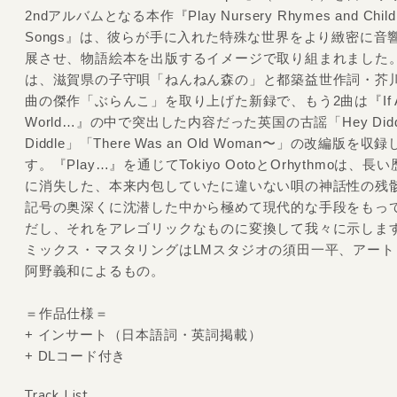
2ndアルバムとなる本作『Play Nursery Rhymes and Childr
Songs』は、彼らが手に入れた特殊な世界をより緻密に音
展させ、物語絵本を出版するイメージで取り組まれました。
は、滋賀県の子守唄「ねんねん森の」と都築益世作詞・芥
曲の傑作「ぶらんこ」を取り上げた新録で、もう2曲は『If All
World…』の中で突出した内容だった英国の古謡「Hey Didd
Diddle」「There Was an Old Woman〜」の改編版を収
す。『Play…』を通じてTokiyo OotoとOrhythmoは、
に消失した、本来内包していたに違いない唄の神話性の残
記号の奥深くに沈潜した中から極めて現代的な手段をもっ
だし、それをアレゴリックなものに変換して我々に示しま
ミックス・マスタリングはLMスタジオの須田一平、アート
阿野義和によるもの。
＝作品仕様＝
+ インサート（日本語詞・英詞掲載）
+ DLコード付き
Track List