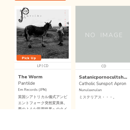
Pick Up
|
LP
CD
CD
The Worm
Satanicpornocultshop
Pantilde
Catholic Sunspot Apron
Em Records (JPN)
Nunulaxnulan
英国シアトリカル儀式アンビ
ミステリアス・・・。
エントフォーク突然変異体。
夢のような田園世界へのタイ
ムトリップでありながら、明
確な現実感を持つ、驚くべき
FOLK
/
SSW
/
EM
PSYCHEDELIC POP
/
ELECTRONICA
アヴァンギャルド・フォー