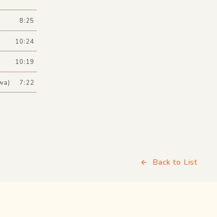
8:25
10:24
10:19
wa)
7:22
Back to List