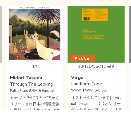
Pick Up
|
|
2LP
2LP(used)
Digital
LP
Virgo
Midori Takada
Landform Code
Through The Looking Glass
WRWTFWW (SWISS)
Palto Flats (USA & Europe)
【ストックしています]「Virt
カナダのPALTO FLATSから
ual Dreams II」CDオンリー
リリースされ日本の環境音楽
だった日本のアンビエント/I
の再発に力を入れてきた, We
DMの秘宝として注目を集め
Release Whatever The Fuck
ていた90年代後半の日本の
We Want Records (WRWTF
IDM
/
DOMESTIC
/
DOMESTIC
環境音楽
/
MINIMAL MUSIC
/
DOMESTIC
インディペンデントレーベル
WW)からヨロッパ向けにラ