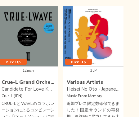
Pick Up
Pick Up
12inch
2LP
Crue-L Grand Orchestra feat.MIyuki Hatakeyama
Various Artists
Candidate For Love Kenji Takimi & Gonno Re-Edit c/w Got To Be Real (Yamarchy & Daichi Re-Edit)
Heisei No Oto - Japanese Left-field Pop From The CD Age (1989-1996)
Crue-L (JPN)
Music From Memory
CRUE-LとWAVEのコラボレ
追加プレス限定数確保できま
ーションによるコンピレーシ
した！国産サウンドの再発
ョン「Crue-L Wave II」に続
掘、再評価に尽力してきた大
いて、12インチ２種到着し
阪の名店REVELATION TIME
Wishlist
close soun
Buy
ています。 「Candidate For
とRECORD SHOP rare groo
Domestic
DOMESTIC
/
POP
/
LEFTFIELD
Love」の Kenji Takimi & Gon
veコンパイルによるCD時代