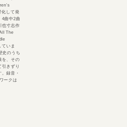
en's
響化して発
4曲中2曲
川也寸志作
 The
le
録していま
長い歴史のうち
骸を、その
て引きずり
す。録音・
ワークは