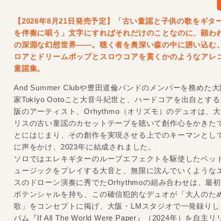
【2026年8月21日発売予定】「古い童謡と子供の歌をギタ
を伴奏に唄う」文字にすればそれだけのことなのに、顕わ
の深淵な幻想世界――。聴く者を奥深い森の中に誘い込む
ロアとドリームポップとスロウコアを貫くかのようなアレ
童謡集。
And Summer Clubや豊田道倫バンドのメンバーを務めた
家Tokiyo Ootoこと大音斗紀世と、ハードコアを出自とす
阪のアーティスト、Orhythmo（オリズモ）のデュオは、
リスの古い童謡のカセットテープを聴いて創作心をかきた
とにはじまり、その創作を実現させる上でのキーマンとし
に声をかけ、2023年に結成されました。
ソロではエレキギターのループエフェクトを駆使したベッ
ュージックをプレイする大音と、無限に沈んでいくような
スのドローン演奏に秀でたOrhythmoの組み合わせは、最
ポテンシャルを持ち、この確信犯的なデュオが「大人のた
歌」をコンセプトに掲げ、大阪・LMスタジオで一発録りした
バム『If All The World Were Paper』（2024年）を自