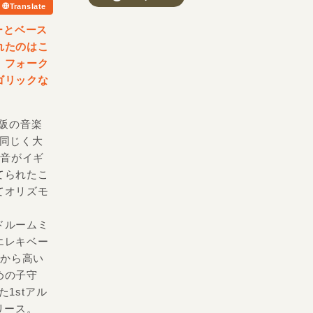
Translate
ーとベース
れたのはこ
、フォーク
ゴリックな
大阪の音楽
る同じく大
大音がイギ
てられたこ
てオリズモ
ドルームミ
エレキベー
初から高い
めの子守
1stアル
主リリース。