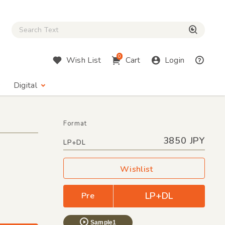
Close Search box
検索
0
Wish List
Cart
Login
Digital
Format
3850 JPY
LP+DL
Wishlist
LP+DL
Pre
Sample1