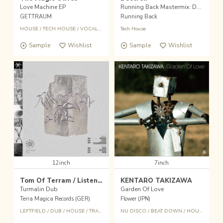
Love Machine EP
Running Back Mastermix: Deetron
GETTRAUM
Running Back
HOUSE
/
TECH HOUSE
/
VOCAL HOUSE
Tech House
Sample
Wishlist
Sample
Wishlist
12inch
7inch
Tom Of Terram / Listensport
KENTARO TAKIZAWA
Turmalin Dub
Garden Of Love
Terra Magica Records (GER)
Flower (JPN)
LEFTFIELD
/
DUB
/
HOUSE
/
TRANCE
NU DISCO
/
BEAT DOWN
/
HOUSE
/
CRO