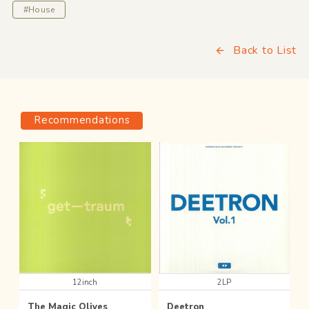
#House
Back to List
Recommendations
12inch
2LP
The Magic Olives
Deetron