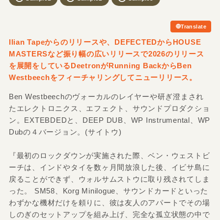
Translate
Ilian Tapeからのリリースや、DEFECTEDからHOUSE
MASTERSなど振り幅の広いリリースで2026のリリース
を展開をしているDeetronがRunning BackからBen
Westbeechをフィーチャリングしてニューリリース。
Ben Westbeechのヴォーカルのレイヤーや研ぎ澄まされ
たエレクトロニクス、エフェクト、サウンドプロダクショ
ン。EXTEBDEDと、DEEP DUB、WP Instrumental、WP
Dubの４バージョン。(サイトウ)
『最初のロックダウンが実施された際、ベン・ウェストビ
ーチは、インドやタイを数ヶ月間放浪した後、イビサ島に
戻ることができず、ウォルサムストウに取り残されてしま
った。 SM58、Korg Minilogue、サウンドカードといった
わずかな機材だけを頼りに、彼は友人のアパートでその場
しのぎのセットアップを組み上げ、完全な孤立状態の中で