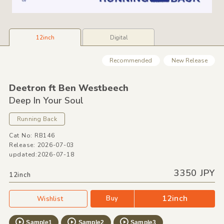
12inch
Digital
Recommended
New Release
Deetron ft Ben Westbeech
Deep In Your Soul
Running Back
Cat No: RB146
Release: 2026-07-03
updated:2026-07-18
3350 JPY
12inch
12inch
Buy
Wishlist
Sample1
Sample2
Sample3