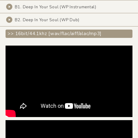
B1. Deep In Your Soul (WP Instrumental)
B2. Deep In Your Soul (WP Dub)
>> 16bit/44.1khz [wav/flac/aiff/alac/mp3]