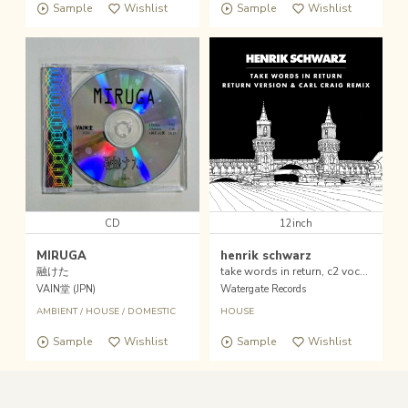
Sample
Wishlist
Sample
Wishlist
CD
12inch
MIRUGA
henrik schwarz
融けた
take words in return, c2 vocal remix(2025 repress)
VAIN堂 (JPN)
Watergate Records
AMBIENT
/
HOUSE
/
DOMESTIC
HOUSE
Sample
Wishlist
Sample
Wishlist