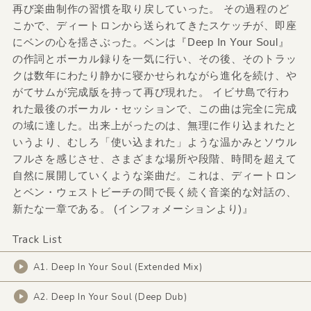
再び楽曲制作の習慣を取り戻していった。 その過程のど
こかで、ディートロンから送られてきたスケッチが、即座
にベンの心を揺さぶった。ベンは『Deep In Your Soul』
の作詞とボーカル録りを一気に行い、その後、そのトラッ
クは数年にわたり静かに寝かせられながら進化を続け、や
がてサムが完成版を持って再び現れた。 イビサ島で行わ
れた最後のボーカル・セッションで、この曲は完全に完成
の域に達した。出来上がったのは、無理に作り込まれたと
いうより、むしろ「使い込まれた」ような温かみとソウル
フルさを感じさせ、さまざまな場所や段階、時間を超えて
自然に展開していくような楽曲だ。これは、ディートロン
とベン・ウェストビーチの間で長く続く音楽的な対話の、
新たな一章である。 (インフォメーションより)』
Track List
A1. Deep In Your Soul (Extended Mix)
A2. Deep In Your Soul (Deep Dub)