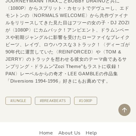
JOURNEYMANN TRAXことBOBBY DRAINOと共に
〈1080P〉からスプリット・カセットでデヴューし、エド
モントンの〈NORMALS WELCOME〉から共作ヴァイナ
ルをリリースしてきた見た目はフツーの女の子・DJ ZOZI
が〈1080P〉にカムバック！アンビエント、ドラムンベー
スや初期ジャングルに影響を受けたローファイなブレイク
ビーツ、レイヴ、ロウハウスな３トラック！〈ディーゴが
90年代に運営していた〈REINFORCED〉や〈TOM &
JERRY〉のトラックを想わせる彼女のテーマ曲であるサ
ンプリング・ドラムン”Zozi Theme”もラストに収録！
PAN〉レーベルからの奇才・LEE GAMBLEの作品集
「Diversions 1994-1996」好きにもお薦めです。
#JUNGLE
#BREAKBEATS
#1080P
ペ
Home
About Us
Help