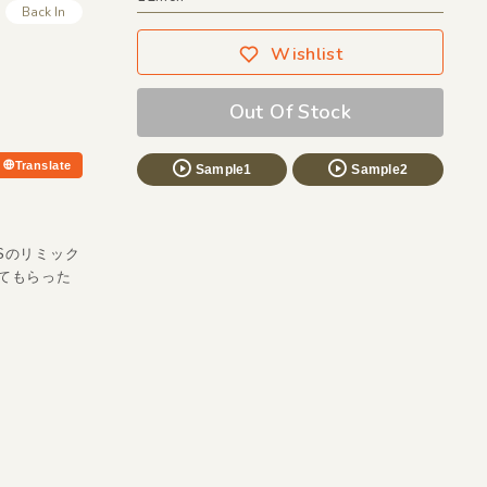
Back In
Wishlist
Out Of Stock
Translate
Sample1
Sample2
USのリミック
見てもらった