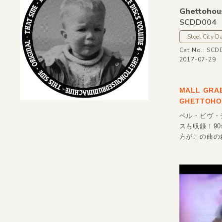
Ghettohou
SCDD004
Steel City 
Cat No.: SCD
2017-07-29
MALL GR
GHETTOH
ベル・ビヴ・デ
スも収録！90
方がこの曲のね