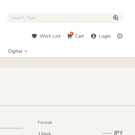
Close Search box
検索
0
Wish List
Cart
Login
Digital
Format
---- JPY
12inch