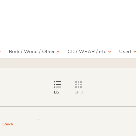
Rock / World / Other
CD / WEAR / etc
Used
LIST
GRID
12inch