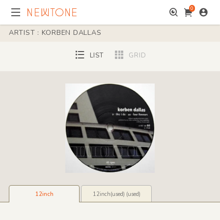
0
ARTIST : KORBEN DALLAS
LIST
GRID
12inch
12inch(used) (used)