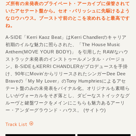
ズ所有の未発表のプライベート・アーカイブに保管されて
いたアセテート盤から。セオ・パリッシュに先駆けるよう
なロウハウス。ブースト寸前のとこを攻めれると最高です
ね。
A-SIDE「Kerri Kaoz Beat」はKerri Chandlerのキャリア
初期のイルな魅力に照らされた、「The House Music
Anthem(MOVE YOUR BODY)」 を引用した RAWなハウ
ストラック未発表のインストゥールメンタル・バージョ
ン。B-SIDEもKERRI CHANDLERがプロデュースを手掛
け、90年にMovin'からリリースされたシンガーDee Dee
Braveの「My My Lover」のTony Humphriesによるアセ
テート盤のみの未発表をバイナル化。オリジナルも素晴ら
しいがヴォーカルをそぎ落とし、ダビーなストイックなグ
ルーヴと鍵盤ワークをメインにこちらも魅力あるアーリ
ー・アンダーグラウンド・ハウス。 (サイトウ)
Track List