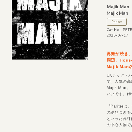
Majik Man
Majik Man
Pariter
Cat No.: PRT
2026-07-17
再発が続き、
周辺、House
Majik M
UKテック・ハ
で、人気の高
Majik Ma
いいです。(サ
『Parite
の結びつきをさら
といった高評価
の中心人物で