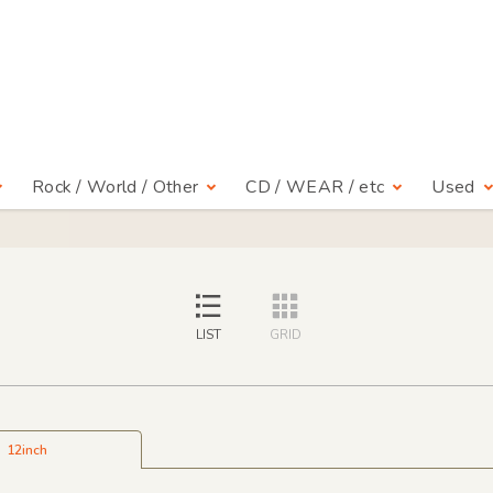
Rock / World / Other
CD / WEAR / etc
Used
LIST
GRID
12inch