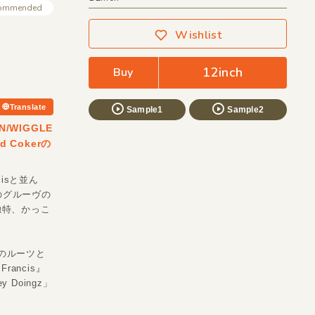
ommended
Wishlist
12inch
Buy
Translate
Sample1
Sample2
WIGGLE
 Cokerの
cisと並ん
のグルーヴの
も。独特、かっこ
ドのルーツと
rancis』
Doingz」