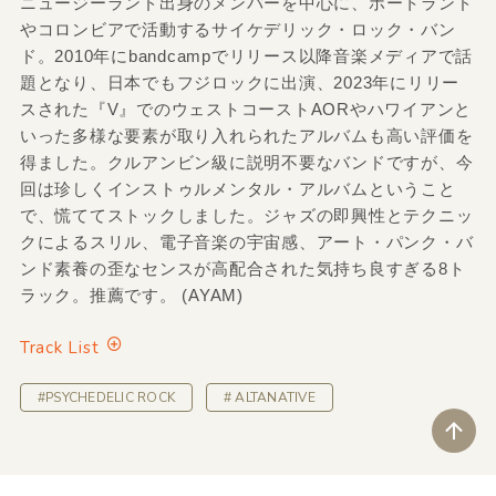
ニュージーランド出身のメンバーを中心に、ポートランド
やコロンビアで活動するサイケデリック・ロック・バン
ド。2010年にbandcampでリリース以降音楽メディアで話
題となり、日本でもフジロックに出演、2023年にリリー
スされた『V』でのウェストコーストAORやハワイアンと
いった多様な要素が取り入れられたアルバムも高い評価を
得ました。クルアンビン級に説明不要なバンドですが、今
回は珍しくインストゥルメンタル・アルバムということ
で、慌ててストックしました。ジャズの即興性とテクニッ
クによるスリル、電子音楽の宇宙感、アート・パンク・バ
ンド素養の歪なセンスが高配合された気持ち良すぎる8ト
ラック。推薦です。 (AYAM)
Track List
#PSYCHEDELIC ROCK
# ALTANATIVE
ペ