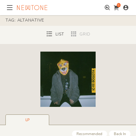
0
TAG: ALTANATIVE
LIST
GRID
LP
Recommended
Back In