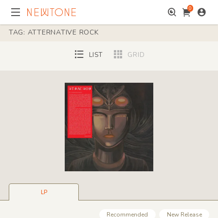
0
TAG: ATTERNATIVE ROCK
LIST
GRID
LP
Recommended
New Release