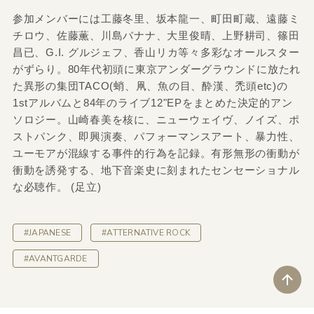
参加メンバーには工藤冬里、坂本龍一、町田町蔵、遠藤ミ
チロウ、佐藤薫、川島バナナ、大里俊晴、上野耕司、篠田
昌已、G.I. グルジェフ、香山リカ等々多彩なオールスター
がずらり。80年代初頭に東京アンダーグラウンドに放たれ
た異形の集団TACO(蛸、凧、魚の目、酔漢、禿頭etc)の
1stアルバムと84年のライブ12"EPをまとめた決定的アン
ソロジー。山崎春美を核に、ニューウェイヴ、ノイズ、ポ
ストパンク、即興演奏、パフォーマンスアート、暴力性、
ユーモアが混線する事件的行為を記録。有形無形の衝動が
衝動を誘発する、地下音楽史に刻まれたセンセーショナル
な必聴作。 (足立)
#JAPANESE
#ATTERNATIVE ROCK
#AVANTGARDE
ペ