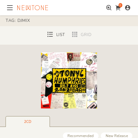
0
TAG: DJMIX
LIST
GRID
2CD
Recommended
New Release