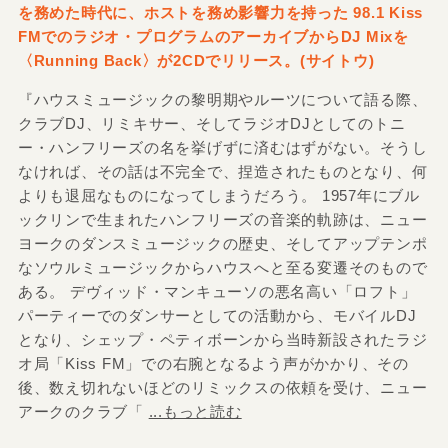
を務めた時代に、ホストを務め影響力を持った 98.1 Kiss
FMでのラジオ・プログラムのアーカイブからDJ Mixを
〈Running Back〉が2CDでリリース。(サイトウ)
『ハウスミュージックの黎明期やルーツについて語る際、
クラブDJ、リミキサー、そしてラジオDJとしてのトニ
ー・ハンフリーズの名を挙げずに済むはずがない。そうし
なければ、その話は不完全で、捏造されたものとなり、何
よりも退屈なものになってしまうだろう。 1957年にブル
ックリンで生まれたハンフリーズの音楽的軌跡は、ニュー
ヨークのダンスミュージックの歴史、そしてアップテンポ
なソウルミュージックからハウスへと至る変遷そのもので
ある。 デヴィッド・マンキューソの悪名高い「ロフト」
パーティーでのダンサーとしての活動から、モバイルDJ
となり、シェップ・ペティボーンから当時新設されたラジ
オ局「Kiss FM」での右腕となるよう声がかかり、その
後、数え切れないほどのリミックスの依頼を受け、ニュー
アークのクラブ「
...もっと読む