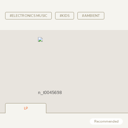
#ELECTRONICS MUSIC
#KIDS
#AMBIENT
n_t0045698
LP
Recommended