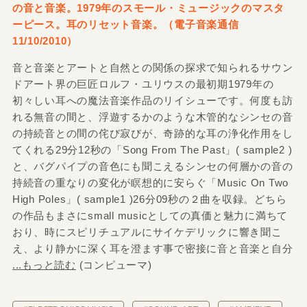
の音と音楽。1979年のスモール・ミュージックのマスタ
ーピース。耳のリセット音楽。（電子音楽通信
11/10/2010）
音と音楽とアートと自然との関係の探求で知られるサウン
ドアート界の巨匠ロルフ・ユリウスの最初期1979年の
初々しい耳への魔法音楽作品のリイシューです。何度も訪
れる無音の間と、浮遊するかのような木管的なシンセの音
の持続音との間の侘び寂びが、奇跡的な耳の浄化作用をし
てくれる29分12秒の「Song From The Past」( sample2 )
と、バグパイプの音色にも聞こえるシンセの何層かの音の
持続音の重なりの変化が瞑想的に安らぐ「Music On Two
High Poles」( sample1 )26分09秒の２曲を収録。どちら
の作品もまさにsmall musicとしての真価と魅力に満ちて
おり、時にスピリチュアルにサイケデリックに響き聞こ
え、より静かに深く耳を澄ます事で密接に音と音楽と自分
...もっと読む
(コンピューマ)