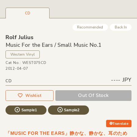
CD
Recommended
Back In
Rolf Julius
Music For the Ears /
Small Music No.1
Western Vinyl
Cat No.: WEST075CD
2012-04-07
---- JPY
CD
Out Of Stock
Wishlist
Sample1
Sample2
Translate
「MUSIC FOR THE EARS」静かな、静かな、耳のため