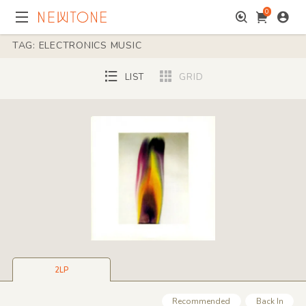
0
TAG: ELECTRONICS MUSIC
LIST
GRID
2LP
Recommended
Back In