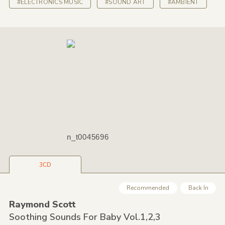
#ELECTRONICS MUSIC
#SOUND ART
#AMBIENT
n_t0045696
3CD
Recommended
Back In
Raymond Scott
Soothing Sounds For Baby Vol.1,
2,
3