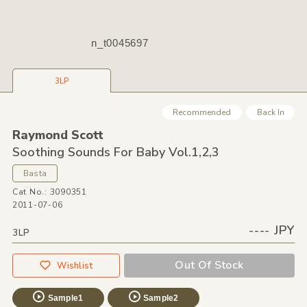
n_t0045697
3LP
Recommended
Back In
Raymond Scott
Soothing Sounds For Baby Vol.1,
2,
3
Basta
Cat No.: 3090351
2011-07-06
---- JPY
3LP
Out Of Stock
Wishlist
Sample1
Sample2