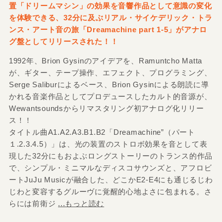
置「ドリームマシン」の効果を音響作品として意識の変化
を体験できる、32分に及ぶリアル・サイケデリック・トラ
ンス・アート音の旅「Dreamachine part 1-5」がアナロ
グ盤としてリリースされた！！
1992年、Brion Gysinのアイデアを、Ramuntcho Matta
が、ギター、テープ操作、エフェクト、プログラミング、
Serge Saliburによるベース、Brion Gysinによる朗読に導
かれる音楽作品としてプロデュースしたカルト的音源が、
Wewantsoundsからリマスタリング初アナログ化リリー
ス！！
タイトル曲A1.A2.A3.B1.B2「Dreamachine”（パート
１.2.3.4.5）」は、光の装置のストロボ効果を音として表
現した32分にもおよぶロングストーリーのトランス的作品
で、シンプル・ミニマルなディスコサウンズと、アフロビ
ートJuJu Musicが融合した、どこかE2-E4にも通じるじわ
じわと変容するグルーヴに覚醒的心地よさに包まれる。さ
らには前衛ジ
...もっと読む