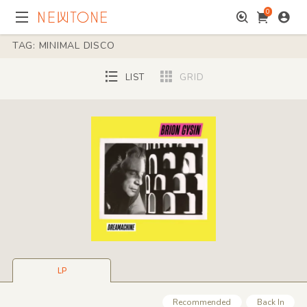
0
TAG: MINIMAL DISCO
LIST
GRID
LP
Recommended
Back In