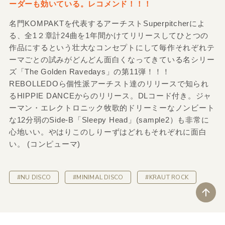
ーダーも効いている。レコメンド！！！
名門KOMPAKTを代表するアーチストSuperpitcherによ
る、全1２章計24曲を1年間かけてリリースしてひとつの
作品にするという壮大なコンセプトにして毎作それぞれテ
ーマごとの試みがどんどん面白くなってきている名シリー
ズ「The Golden Ravedays」の第11弾！！！
REBOLLEDOら個性派アーチスト達のリリースで知られ
るHIPPIE DANCEからのリリース。DLコード付き。ジャ
ーマン・エレクトロニック牧歌的ドリーミーなノンビート
な12分弱のSide-B「Sleepy Head」(sample2）も非常に
心地いい。やはりこのしりーずはどれもそれぞれに面白
い。 (コンピューマ)
#NU DISCO
#MINIMAL DISCO
#KRAUT ROCK
ペ