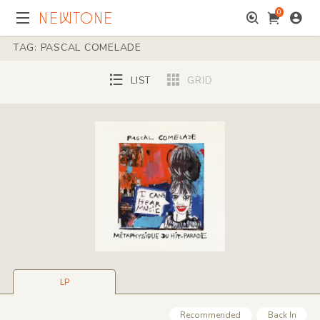
0
TAG: PASCAL COMELADE
LIST
GRID
LP
Recommended
Back In