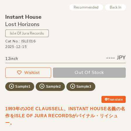
Recommended
Back In
Instant House
Lost Horizons
Isle Of Jura Records
Cat No.: ISLE016
2025-12-15
---- JPY
12inch
Out Of Stock
Wishlist
Sample1
Sample2
Sample3
Translate
1993年のJOE CLAUSSELL、INSTANT HOUSE名義の名
作をISLE OF JURA RECORDSがバイナル・リイシュ
ー。