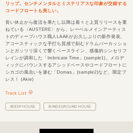
リップ。センチメンタルとミステリアスな印象が交錯する
コードフロートも美しい。
長い休止から復活を果たし以降は着々と上質リリースを重
ねている〈AUSTERE〉から、レーベルメインアーティス
トのディープハウス職人LAAKがお久しぶりの新作発表。
アコースティックな手打ち質感で刻むドラムパーカッショ
ンとガッツリ深くで響くベースライン、感傷的シンセリフ
レインが調和した「Imbricate Time」(sample1)。メロデ
ィックにバウンスするアシッドベースやコードフロートに
シカゴの風合いを滲む「Domas」(sample2)など。限定プ
レス！ (Akie)
Track List
#DEEP HOUSE
#UNDEGROUND HOUSE