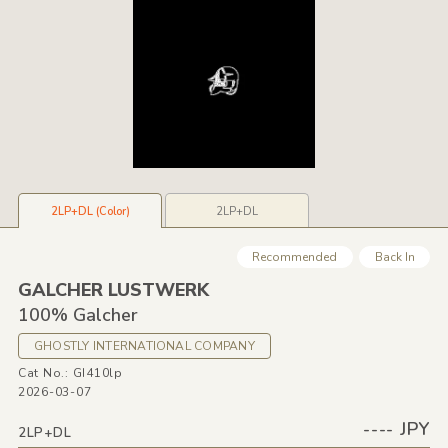
2LP+DL (Color)
2LP+DL
Recommended
Back In
GALCHER LUSTWERK
100% Galcher
GHOSTLY INTERNATIONAL COMPANY
Cat No.: GI410lp
2026-03-07
---- JPY
2LP+DL