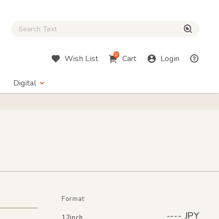
Close Search box
検索
0
Wish List
Cart
Login
Digital
Format
---- JPY
12inch