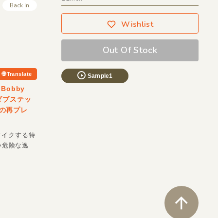
Back In
Wishlist
Out Of Stock
Translate
Sample1
Bobby
Zがダブステッ
かの再プレ
メイクする特
い危険な逸
ペ