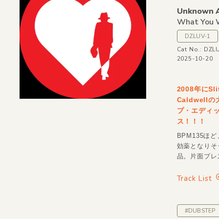
Unknown A
What You W
DZLUV-1
Cat No.: DZL
2025-10-20
2008年にS
Caldwell
プ・エディッ
ス！！！
BPM135
効薬となりそ
品。片面プレ
Track List
#DUBSTEP