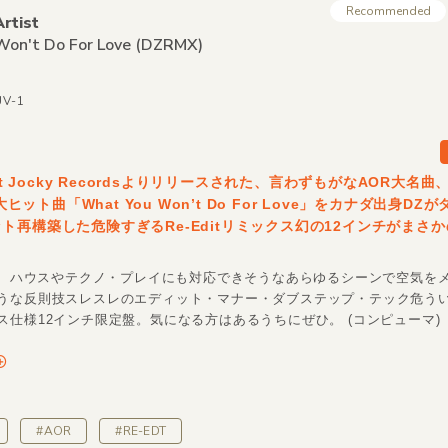
Recommended
rtist
on't Do For Love
(DZRMX)
UV-1
lit Jocky Recordsよりリリースされた、言わずもがなAOR大名曲、
の大ヒット曲「What You Won’t Do For Love」をカナダ出身D
ト再構築した危険すぎるRe-Editリミックス幻の12インチがまさ
ほど、ハウスやテクノ・プレイにも対応できそうなあらゆるシーンで空気を
うな反則技スレスレのエディット・マナー・ダブステップ・テック危う
ス仕様12インチ限定盤。気になる方はあるうちにぜひ。 (コンピューマ)
#AOR
#RE-EDT