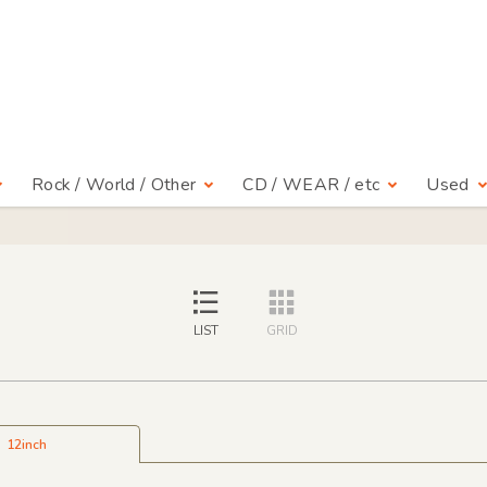
Rock / World / Other
CD / WEAR / etc
Used
LIST
GRID
12inch