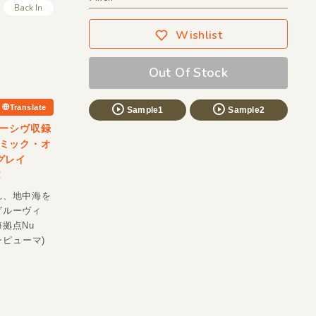
Back In
Wishlist
Out Of Stock
Translate
Sample1
Sample2
ーシヴ収録
ズミック・オ
がグレイ
！
れ、地中海を
グルーヴィ
拠点Nu
ンピューマ)