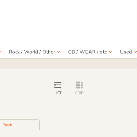
Rock / World / Other
CD / WEAR / etc
Used
LIST
GRID
7inch