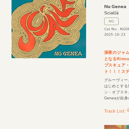
Nu Genea
Sciallà
NG
Cat No.: NG0
2025-10-23
深夜のジャ
となるRit
ブスキュア・マッ
ト！！！ス
グルーヴィー
はじめとする
ン・オブスキ
Geneaが自
Track List