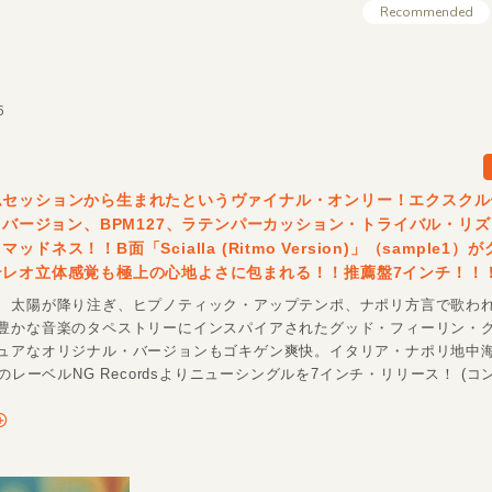
Recommended
6
ムセッションから生まれたというヴァイナル・オンリー！エクスクル
moバージョン、BPM127、ラテンパーカッション・トライバル・リ
ドネス！！B面「Scialla (Ritmo Version)」（sample1）
テレオ立体感覚も極上の心地よさに包まれる！！推薦盤7インチ！！
、太陽が降り注ぎ、ヒプノティック・アップテンポ、ナポリ方言で歌わ
豊かな音楽のタペストリーにインスパイアされたグッド・フィーリン・
ュアなオリジナル・バージョンもゴキゲン爽快。イタリア・ナポリ地中海
身のレーベルNG Recordsよりニューシングルを7インチ・リリース！ (コ