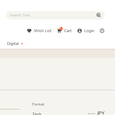
Close Search box
検索
0
Wish List
Cart
Login
Digital
Format
---- JPY
7inch