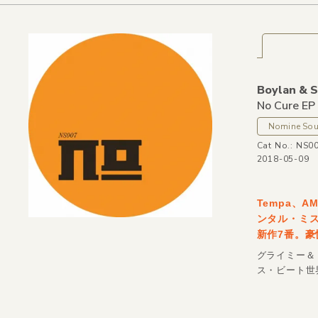
Boylan &
S
No Cure EP
Nomine So
Cat No.: NS0
2018-05-09
Tempa、
ンタル・ミス
新作7番。豪
グライミー＆
ス・ビート世