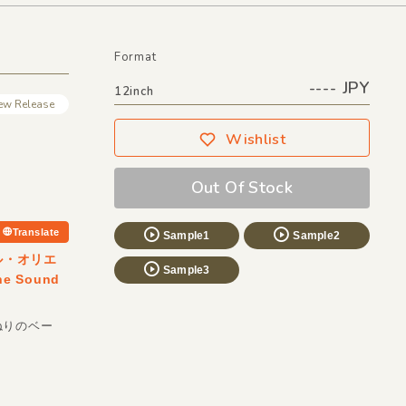
Format
---- JPY
12inch
ew Release
Wishlist
Out Of Stock
Translate
Sample1
Sample2
ル・オリエ
Sample3
 Sound
ねりのベー