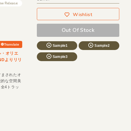
ew Release
Wishlist
Out Of Stock
Translate
Sample1
Sample2
ル・オリエ
Sample3
NDよりリリ
すまされたオ
鋭的な空間美
い。全4トラッ