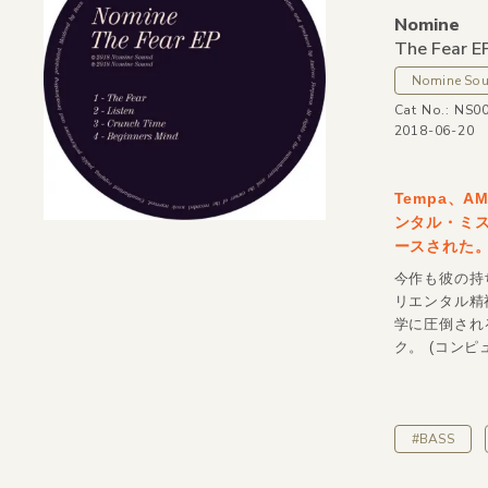
Nomine
The Fear E
Nomine So
Cat No.: NS0
2018-06-20
Tempa、
ンタル・ミス
ースされた
今作も彼の持
リエンタル精
学に圧倒される
ク。 (コンピ
#BASS