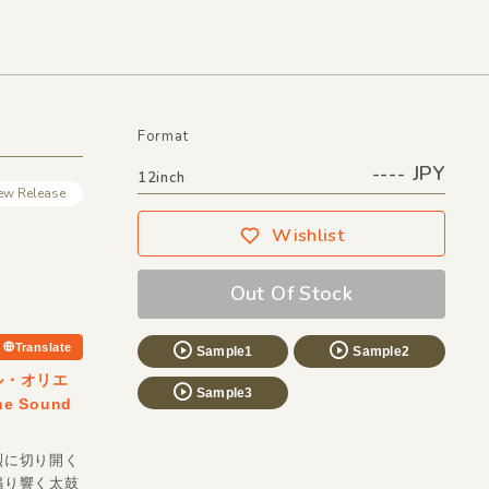
Format
---- JPY
12inch
ew Release
Wishlist
Out Of Stock
Translate
Sample1
Sample2
ル・オリエ
Sample3
 Sound
烈に切り開く
鳴り響く太鼓