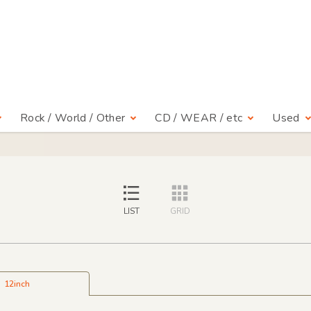
Rock / World / Other
CD / WEAR / etc
Used
LIST
GRID
12inch