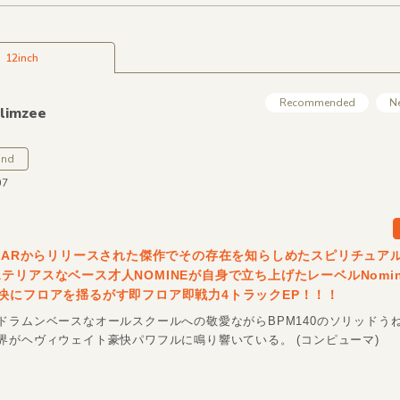
12inch
Recommended
N
limzee
und
07
AMARからリリースされた傑作でその存在を知らしめたスピリチュア
テリアスなベース才人NOMINEが自身で立ち上げたレーベルNomine
快にフロアを揺るがす即フロア即戦力4トラックEP！！！
ドラムンベースなオールスクールへの敬愛ながらBPM140のソリッドう
界がヘヴィウェイト豪快パワフルに鳴り響いている。 (コンピューマ)