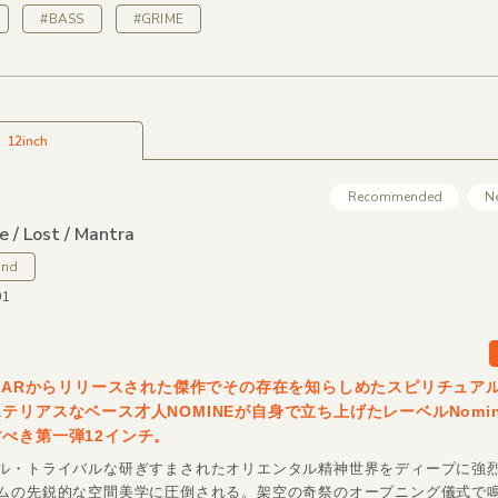
#BASS
#GRIME
12inch
Recommended
N
 /
Lost /
Mantra
und
01
AMARからリリースされた傑作でその存在を知らしめたスピリチュア
テリアスなベース才人NOMINEが自身で立ち上げたレーベルNomine
べき第一弾12インチ。
ル・トライバルな研ぎすまされたオリエンタル精神世界をディープに強
ムの先鋭的な空間美学に圧倒される。架空の奇祭のオープニング儀式で