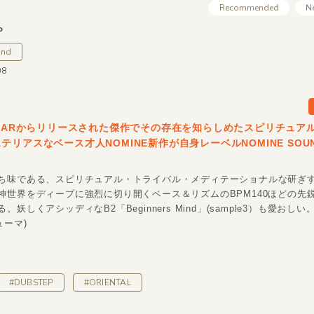
Recommended
N
P
und
08
AMARからリリースされた傑作でその存在を知らしめたスピリチュア
テリアスなベース才人NOMINE新作が自身レーベルNOMINE SOU
。
ち味である、スピリチュアル・トライバル・メディテーショナルな研ぎ
神世界をディープに強烈に切り開くベース＆リズムのBPM140ほどの先
。妖しくアシッディなB2「Beginners Mind」(sample3）も愛おし
ューマ)
#DUBSTEP
#ORIENTAL