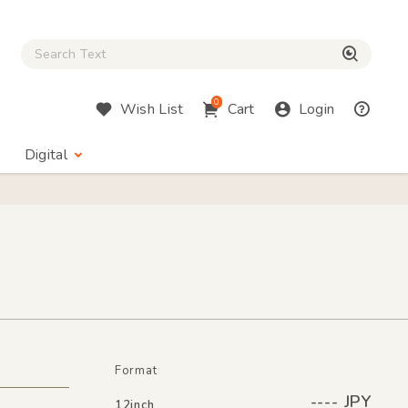
Close Search box
検索
0
Wish List
Cart
Login
Digital
Format
---- JPY
12inch